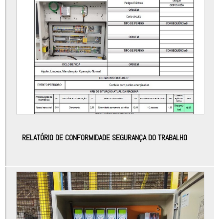
Automação controladores
Automação de máquinas
Automação de máquinas e equipamentos
Automação de máquinas industriais
Automação de processos industriais
Automação de processos industriais e robótica
Automação elétrica
RELATÓRIO DE CONFORMIDADE SEGURANÇA DO TRABALHO
Automação elétrica industrial
Automação elétrica manutenção
Automação equipamentos industriais
Automação industrial bauru
Automação industrial e robótica