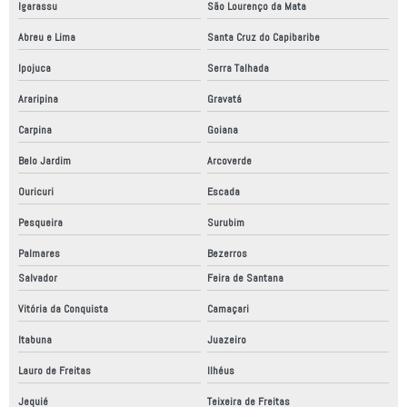
Igarassu
São Lourenço da Mata
Abreu e Lima
Santa Cruz do Capibaribe
Ipojuca
Serra Talhada
Araripina
Gravatá
Carpina
Goiana
Belo Jardim
Arcoverde
Ouricuri
Escada
Pesqueira
Surubim
Palmares
Bezerros
Salvador
Feira de Santana
Vitória da Conquista
Camaçari
Itabuna
Juazeiro
Lauro de Freitas
Ilhéus
Jequié
Teixeira de Freitas