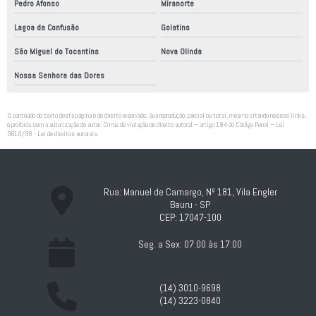
Pedro Afonso
Miranorte
Lagoa da Confusão
Goiatins
São Miguel do Tocantins
Nova Olinda
Nossa Senhora das Dores
O conteúdo do texto desta página é de direito reservado. Sua reprodução, parcial ou total, mesmo citando nossos links,
é proibida sem a autorização do autor. Crime de violação de direito autoral – artigo 184 do Código Penal –
Lei
9610/98 - Lei de direitos autorais
.
Rua: Manuel de Camargo, Nº 181, Vila Engler
Bauru - SP
CEP: 17047-100
Seg. a Sex: 07:00 às 17:00
(14) 3010-9698
(14) 3223-0840