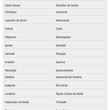
Santo Amaro
Euclides da Cunha
Fortaleza
caucacia
Juazeiro do Norte
Maracanaú
Sobral
Crato
Itapipoca
Maranguape
Iguatu
Quixadá
Canindé
Pacajus
Crateús
Aquiraz
Pacatuba
Quixeramobim
Goiânia
Aparecida de Goiânia
Anápolis
Rio Verde
Luziânia
Águas Lindas de Goiás
Valparaíso de Goiás
Trindade