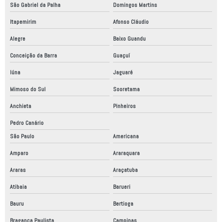
São Gabriel da Palha
Domingos Martins
Laudo de conformidade nr12
Itapemirim
Afonso Cláudio
Laudo de conformidade técnica
Alegre
Baixo Guandu
Linha de montagem automatizada
Conceição da Barra
Guaçuí
Linha de produção automação industrial
Iúna
Jaguaré
Linha de produção automatizada
Mimoso do Sul
Sooretama
Linha de produção robotizada
Anchieta
Pinheiros
Máquinas automação industrial
Pedro Canário
Montagem de painéis de comandos elétricos
São Paulo
Americana
Amparo
Araraquara
Montagem de painéis elétricos
Araras
Araçatuba
Montagem de painéis elétricos em são paulo
Atibaia
Barueri
Montagem de painel elétrico industrial
Bauru
Bertioga
Montagem de quadro elétrico industrial
Bragança Paulista
Campinas