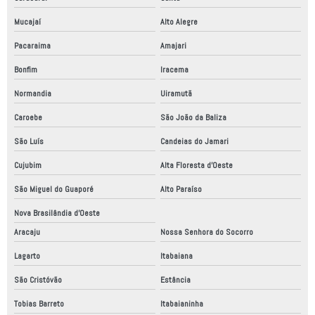
Mucajaí
Alto Alegre
Pacaraima
Amajari
Bonfim
Iracema
Normandia
Uiramutã
Caroebe
São João da Baliza
São Luís
Candeias do Jamari
Cujubim
Alta Floresta d'Oeste
São Miguel do Guaporé
Alto Paraíso
Nova Brasilândia d'Oeste
Aracaju
Nossa Senhora do Socorro
Lagarto
Itabaiana
São Cristóvão
Estância
Tobias Barreto
Itabaianinha