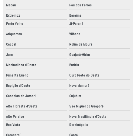
Macau
Pau dos Ferros
Extremoz
Baraúna
Porto Velho
Ji-Paraná
Ariquemes
Vilhena
Cacoal
Rolim de Moura
Jaru
Guajará-Mirim
Machadinho d'Oeste
Buritis
Pimenta Bueno
Ouro Preto do Oeste
Espigão d'Oeste
Nova Mamoré
Candeias do Jamari
Cujubim
Alta Floresta d'Oeste
São Miguel do Guaporé
Alto Paraíso
Nova Brasilândia d'Oeste
Boa Vista
Rorainópolis
Caracaraí
Cantá