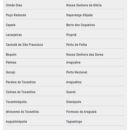
Simão Dias
Nossa Senhora da Glória
Poço Redondo
Itaporanga d'Ajuda
Capela
Barra dos Coqueiros
Laranjeiras
Propriá
Canindé de São Francisco
Porto da Folha
Boquim
Nossa Senhora das Dores
Palmas
Araguaína
Gurupi
Porto Nacional
Paraíso do Tocantins
Araguatins
Colinas do Tocantins
Guaraí
Tocantinópolis
Dianópolis
Miracema do Tocantins
Formoso do Araguaia
Augustinópolis
Taguatinga