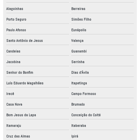
Alagoinhas
Barreiras
Porto Seguro
Simões Filho
Paulo Afonso
Eunápolis
Santo Antônio de Jesus
Valença
Candeias
Guanambi
Jacobina
Serrinha
Senhor do Bonfim
Dias d'Ávila
Luís Eduardo Magalhães
Itapetinga
Irecê
Campo Formoso
Casa Nova
Brumado
Bom Jesus da Lapa
Conceição do Coité
Itamaraju
Itaberaba
Cruz das Almas
Ipirá