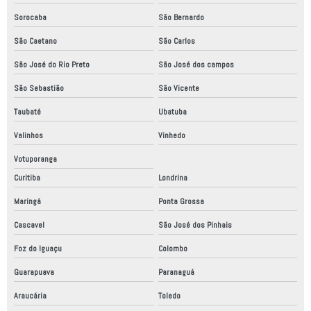
Sorocaba
São Bernardo
Projeto mecânico simples
São Caetano
São Carlos
Projeto painel elétrico industrial
São José do Rio Preto
São José dos campos
Projetos de mecânica industrial
São Sebastião
São Vicente
Projetos mecanicos a venda
Taubaté
Ubatuba
Quadro elétrico montagem
Valinhos
Vinhedo
Relatório anual de conformidade
Votuporanga
Relatório de auditoria conformidade
Curitiba
Londrina
Relatório de conformidade
Maringá
Ponta Grossa
Relatório de conformidade segurança do trabalho
Cascavel
São José dos Pinhais
Relatório técnico de conformidade
Foz do Iguaçu
Colombo
Robô fábrica industrial
Guarapuava
Paranaguá
Robo industrial a venda
Araucária
Toledo