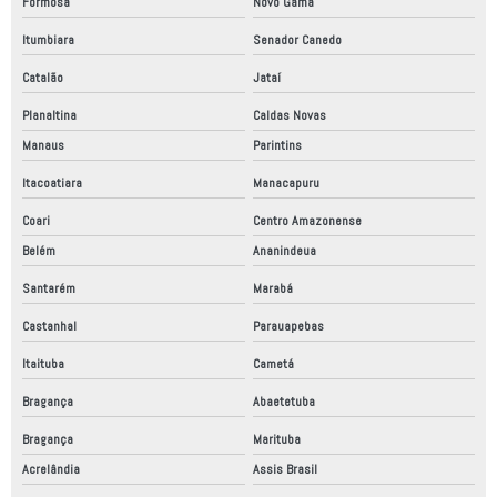
Formosa
Novo Gama
Itumbiara
Senador Canedo
Catalão
Jataí
Planaltina
Caldas Novas
Manaus
Parintins
Itacoatiara
Manacapuru
Coari
Centro Amazonense
Belém
Ananindeua
Santarém
Marabá
Castanhal
Parauapebas
Itaituba
Cametá
Bragança
Abaetetuba
Bragança
Marituba
Acrelândia
Assis Brasil