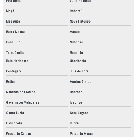
Petrópolis
Volta Redonda
Empresa de robótica no brasil
Magé
Itaboraí
Empresa que faz automação comercial
Mesquita
Nova Friburgo
Empresa que faz automação industrial
Barra Mansa
Macaé
Empresas automatização industrial
Cabo Frio
Nilópolis
Empresas de automação industrial são paulo
Teresópolis
Resende
Empresas de automação robótica
Belo Horizonte
Uberlândia
Contagem
Juiz de Fora
Empresas de fabricação de equipamentos industriais
Betim
Montes Claros
Empresas de montagem de painéis elétricos
Ribeirão das Neves
Uberaba
Empresas de robôs industriais
Governador Valadares
Ipatinga
Empresas de robótica industrial
Santa Luzia
Sete Lagoas
Empresas especializadas em automação industrial
Divinópolis
Ibirité
Empresas fabricantes de equipamentos industriais
Poços de Caldas
Patos de Minas