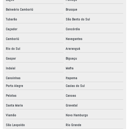
Balneário Camboriú
Brusque
Tubarão
São Bento do Sul
Caçador
Concórdia
Camboriú
Navegantes
Rio do Sul
Araranguá
Gaspar
Biguaçu
Indaial
Mafra
Canoinhas
Itapema
Porto Alegre
Caxias do Sul
Pelotas
Canoas
Santa Maria
Gravataí
Viamão
Novo Hamburgo
São Leopoldo
Rio Grande