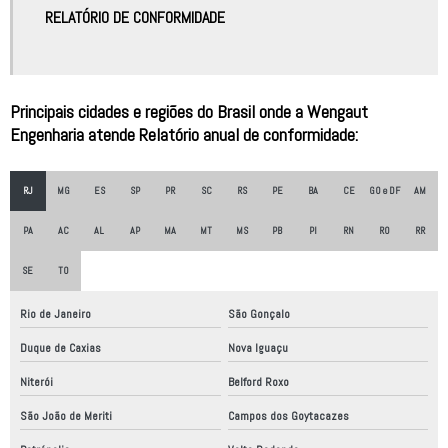
RELATÓRIO DE CONFORMIDADE
Automatização robótica
Certificado de conformidade máquinas
Consultoria nr12
Principais cidades e regiões do Brasil onde a Wengaut
Engenharia atende Relatório anual de conformidade:
Desenvolvimento de máquinas
Desenvolvimento de máquinas ecoeficientes
RJ
MG
ES
SP
PR
SC
RS
PE
BA
CE
GO e DF
AM
Desenvolvimento de máquinas industriais
PA
AC
AL
AP
MA
MT
MS
PB
PI
RN
RO
RR
Desenvolvimento de máquinas simples
SE
TO
Empresa de adequação nr12
Rio de Janeiro
São Gonçalo
Empresa de automação industrial
Duque de Caxias
Nova Iguaçu
Empresa de automação industrial sp
Niterói
Belford Roxo
Empresa de montagem eletromecânica
São João de Meriti
Campos dos Goytacazes
Empresa de robótica