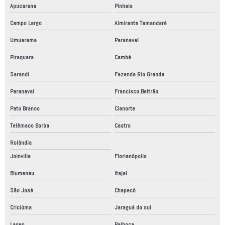
Robô scara
Apucarana
Pinhais
Campo Largo
Almirante Tamandaré
Robôs colaborativos
Umuarama
Paranavaí
Robôs industriais
Piraquara
Cambé
Robôs industriais no brasil
Sarandi
Fazenda Rio Grande
Robôs máquinas industriais
Paranavaí
Francisco Beltrão
Robótica industrial
Pato Branco
Cianorte
Robótica industrial alimentos
Telêmaco Borba
Castro
Robotização industrial
Rolândia
Serviço de automação industrial
Joinville
Florianópolis
Serviço de automação industrial em sp
Blumenau
Itajaí
São José
Chapecó
Criciúma
Jaraguá do sul
Lages
Palhoça