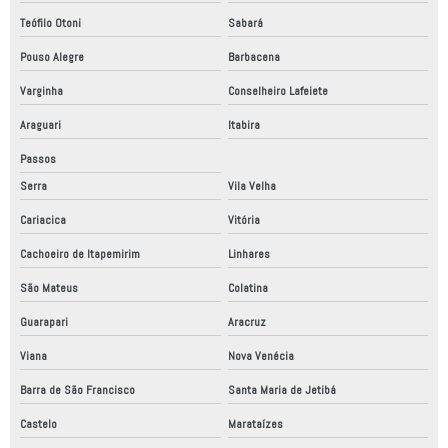
Empresas fabricantes de máquinas especiais
Teófilo Otoni
Sabará
Empresas que fazem adequação nr12
Pouso Alegre
Barbacena
Equipamentos de automação industrial
Varginha
Conselheiro Lafeiete
Fabrica de automação industrial
Araguari
Itabira
Fábrica de robô industrial
Passos
Fábrica de robôs no brasil
Serra
Vila Velha
Fabricação de máquinas de automação
Cariacica
Vitória
Cachoeiro de Itapemirim
Linhares
Fabricante de máquinas especiais
São Mateus
Colatina
Fabricantes de automação industrial
Guarapari
Aracruz
Fornecedor de robô
Viana
Nova Venécia
Fornecedores de automação industrial
Barra de São Francisco
Santa Maria de Jetibá
Instalação de máquinas e equipamentos industriais
Castelo
Marataízes
Instalação de painel elétrico