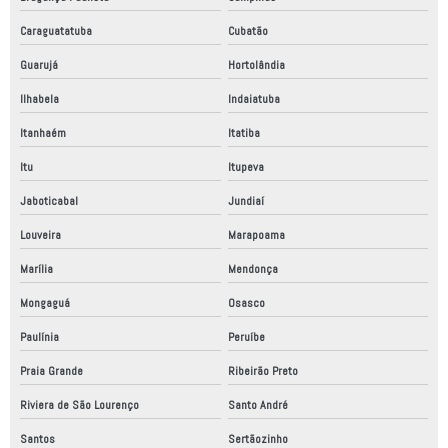
Montagem de quadro elétrico trifásico
Caraguatatuba
Cubatão
Nr12 análise de risco
Guarujá
Hortolândia
Painel elétrico montagem
Ilhabela
Indaiatuba
Painel elétrico placa de montagem
Itanhaém
Itatiba
Peças para automação
Itu
Itupeva
Peças para automação industrial
Jaboticabal
Jundiaí
Projeto adequação nr12
Louveira
Marapoama
Projeto elétrico automático
Marília
Mendonça
Projeto elétrico de automação
Mongaguá
Osasco
Projeto elétrico industrial
Paulínia
Peruíbe
Projeto mecânico
Praia Grande
Ribeirão Preto
Projeto mecânico de elementos de máquinas
Riviera de São Lourenço
Santo André
Projeto mecânico industrial
Santos
Sertãozinho