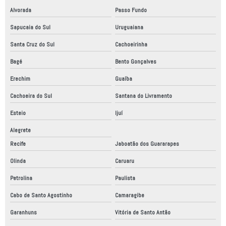
Alvorada
Passo Fundo
Sapucaia do Sul
Uruguaiana
Santa Cruz do Sul
Cachoeirinha
Bagé
Bento Gonçalves
Erechim
Guaíba
Cachoeira do Sul
Santana do Livramento
Esteio
Ijuí
Alegrete
Recife
Jaboatão dos Guararapes
Olinda
Caruaru
Petrolina
Paulista
Cabo de Santo Agostinho
Camaragibe
Garanhuns
Vitória de Santo Antão