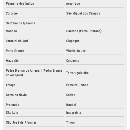
Palmeira dos Índios
Arapiraca
Coruripe
São Miguel dos Campos
Santana do Ipanema
Macapá
Santana (Porto Santana)
Laranjal do Jari
Oiapoque
Porto Grande
Vitória do Jari
Mazagão
Calçoene
Pedra Branca do Amapari (Pedra Branca
Tartarugalzinho
do Amaparí)
Amapá
Ferreira Gomes
Serra do Navio
Cutias
Pracuúba
Itaubal
São Luís
Imperatriz
São José de Ribamar
Timon