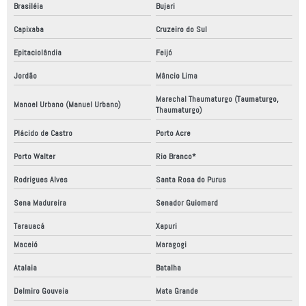
Brasiléia
Bujari
Capixaba
Cruzeiro do Sul
Epitaciolândia
Feijó
Jordão
Mâncio Lima
Marechal Thaumaturgo (Taumaturgo,
Manoel Urbano (Manuel Urbano)
Thaumaturgo)
Plácido de Castro
Porto Acre
Porto Walter
Rio Branco*
Rodrigues Alves
Santa Rosa do Purus
Sena Madureira
Senador Guiomard
Tarauacá
Xapuri
Maceió
Maragogi
Atalaia
Batalha
Delmiro Gouveia
Mata Grande