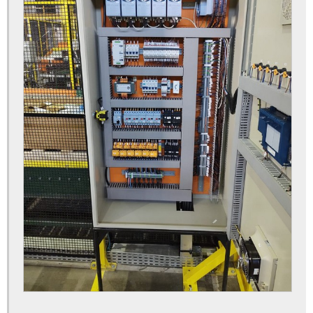
Automação industrial em são paulo
Automação industrial empresas
Automação industrial equipamentos
Automação industrial máquinas
Automação industrial processos
Automação industrial sensores e atuadores
Automação linha de montagem
Automação linha de produção
Automação robótica
Automação robótica de processos
Automação sensor de temperatura
Automatização de máquinas
Automatização de processos industriais