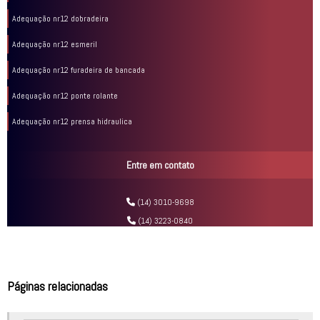
Adequação nr12 dobradeira
Adequação nr12 esmeril
Adequação nr12 furadeira de bancada
Adequação nr12 ponte rolante
Adequação nr12 prensa hidraulica
Adequação nr12 serra circular
Entre em contato
Adequação nr12 serra fita
Adequação nr12 serra fita horizontal
(14) 3010-9698
(14) 3223-0840
Adequação nr12 serra fita vertical
Adequação nr12 torno mecânico
Análise de risco fresadora
Páginas relacionadas
Análise de risco gestão de projetos