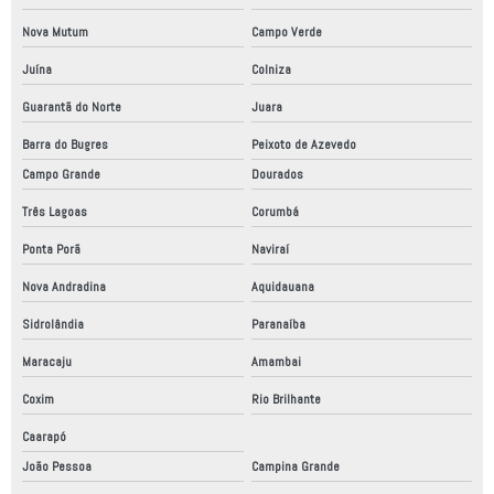
Nova Mutum
Campo Verde
Juína
Colniza
Guarantã do Norte
Juara
Barra do Bugres
Peixoto de Azevedo
Campo Grande
Dourados
Três Lagoas
Corumbá
Ponta Porã
Naviraí
Nova Andradina
Aquidauana
Sidrolândia
Paranaíba
Maracaju
Amambai
Coxim
Rio Brilhante
Caarapó
João Pessoa
Campina Grande