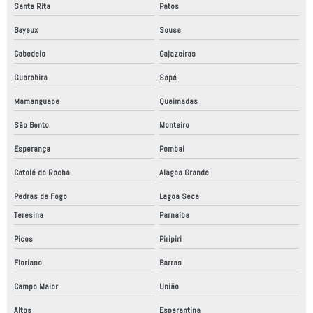
Santa Rita
Patos
Bayeux
Sousa
Cabedelo
Cajazeiras
Guarabira
Sapé
Mamanguape
Queimadas
São Bento
Monteiro
Esperança
Pombal
Catolé do Rocha
Alagoa Grande
Pedras de Fogo
Lagoa Seca
Teresina
Parnaíba
Picos
Piripiri
Floriano
Barras
Campo Maior
União
Altos
Esperantina