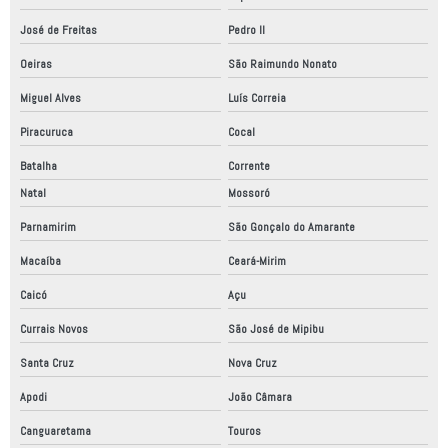
José de Freitas
Pedro II
Oeiras
São Raimundo Nonato
Miguel Alves
Luís Correia
Piracuruca
Cocal
Batalha
Corrente
Natal
Mossoró
Parnamirim
São Gonçalo do Amarante
Macaíba
Ceará-Mirim
Caicó
Açu
Currais Novos
São José de Mipibu
Santa Cruz
Nova Cruz
Apodi
João Câmara
Canguaretama
Touros