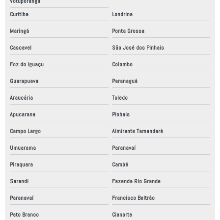
Votuporanga
Projetos mecanicos a venda
Curitiba
Londrina
Quadro elétrico montagem
Maringá
Ponta Grossa
Relatório anual de conformidade
Cascavel
São José dos Pinhais
Relatório de auditoria conformidade
Foz do Iguaçu
Colombo
Relatório de conformidade
Guarapuava
Paranaguá
Relatório de conformidade segurança do trabalho
Araucária
Toledo
Relatório técnico de conformidade
Apucarana
Pinhais
Robô fábrica industrial
Campo Largo
Almirante Tamandaré
Robo industrial a venda
Umuarama
Paranavaí
Piraquara
Cambé
Robô scara
Sarandi
Fazenda Rio Grande
Robôs colaborativos
Paranavaí
Francisco Beltrão
Robôs industriais
Pato Branco
Cianorte
Robôs industriais no brasil