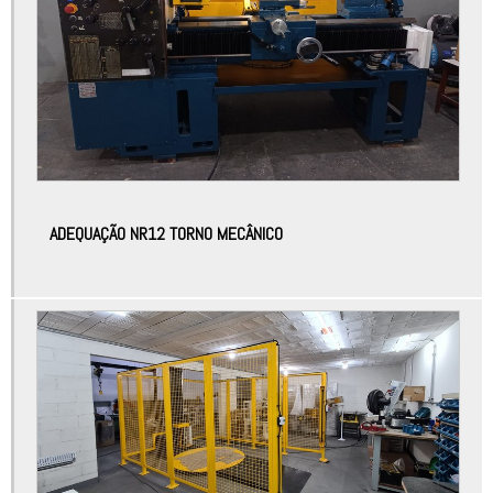
Análise de risco prensa hidráulica
Análise de risco projeto
Análise preliminar de risco nr12
Apreciação de riscos
Apreciação de riscos de máquinas e equipamentos
ADEQUAÇÃO NR12 TORNO MECÂNICO
Apreciação de riscos hrn
Apreciação de riscos nr12
Atuadores automação
Atuadores automação industrial
Automação controladores
Automação de máquinas
Automação de máquinas e equipamentos