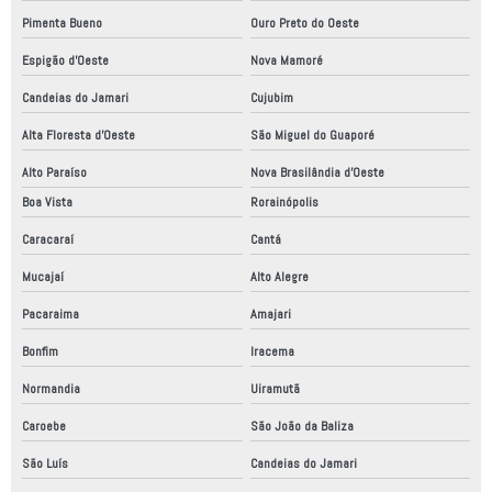
Pimenta Bueno
Ouro Preto do Oeste
Espigão d'Oeste
Nova Mamoré
Candeias do Jamari
Cujubim
Alta Floresta d'Oeste
São Miguel do Guaporé
Alto Paraíso
Nova Brasilândia d'Oeste
Boa Vista
Rorainópolis
Caracaraí
Cantá
Mucajaí
Alto Alegre
Pacaraima
Amajari
Bonfim
Iracema
Normandia
Uiramutã
Caroebe
São João da Baliza
São Luís
Candeias do Jamari