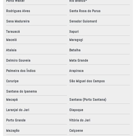
Porto Walter
Rio Branco*
Rodrigues Alves
Santa Rosa do Purus
Sena Madureira
Senador Guiomard
Tarauacá
Xapuri
Maceió
Maragogi
Atalaia
Batalha
Delmiro Gouveia
Mata Grande
Palmeira dos Índios
Arapiraca
Coruripe
São Miguel dos Campos
Santana do Ipanema
Macapá
Santana (Porto Santana)
Laranjal do Jari
Oiapoque
Porto Grande
Vitória do Jari
Mazagão
Calçoene