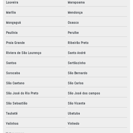
Louveira
Marapoama
Peças para automação
Marília
Mendonça
Peças para automação industrial
Mongaguá
Osasco
Projeto adequação nr12
Paulínia
Peruíbe
Projeto elétrico automático
Praia Grande
Ribeirão Preto
Projeto elétrico de automação
Riviera de São Lourenço
Santo André
Projeto elétrico industrial
Santos
Sertãozinho
Projeto mecânico
Sorocaba
São Bernardo
Projeto mecânico de elementos de máquinas
São Caetano
São Carlos
São José do Rio Preto
São José dos campos
Projeto mecânico industrial
São Sebastião
São Vicente
Projeto mecânico simples
Taubaté
Ubatuba
Projeto painel elétrico industrial
Valinhos
Vinhedo
Projetos de mecânica industrial