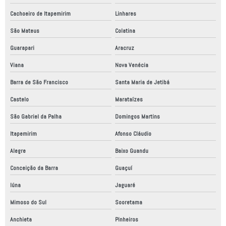
Fábrica de robô industrial
Cachoeiro de Itapemirim
Linhares
Fábrica de robôs no brasil
São Mateus
Colatina
Guarapari
Aracruz
Fabricação de máquinas de automação
Viana
Nova Venécia
Fabricante de máquinas especiais
Barra de São Francisco
Santa Maria de Jetibá
Fabricantes de automação industrial
Castelo
Marataízes
Fornecedor de robô
São Gabriel da Palha
Domingos Martins
Fornecedores de automação industrial
Itapemirim
Afonso Cláudio
Instalação de máquinas e equipamentos industriais
Alegre
Baixo Guandu
Instalação de painel elétrico
Conceição da Barra
Guaçuí
Laudo de conformidade nr12
Iúna
Jaguaré
Laudo de conformidade técnica
Mimoso do Sul
Sooretama
Linha de montagem automatizada
Anchieta
Pinheiros