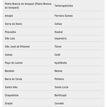
Pedra Branca do Amapari (Pedra Branca
Tartarugalzinho
do Amaparí)
Amapá
Ferreira Gomes
Serra do Navio
Cutias
Pracuúba
Itaubal
São Luís
Imperatriz
São José de Ribamar
Timon
Caixas
Codó
Paço do Lumiar
Açailândia
Bacabal
Balsas
Barra do Corda
Pinheiro
Santa Inês
Santa Luzia
Chapadinha
Buriticupú
Grajaú
Coroatá