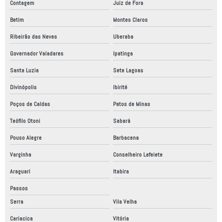
Empresas automatização industrial
Contagem
Juiz de Fora
Empresas de automação industrial são paulo
Betim
Montes Claros
Ribeirão das Neves
Uberaba
Empresas de automação robótica
Governador Valadares
Ipatinga
Empresas de fabricação de equipamentos industriais
Santa Luzia
Sete Lagoas
Empresas de montagem de painéis elétricos
Divinópolis
Ibirité
Empresas de robôs industriais
Poços de Caldas
Patos de Minas
Empresas de robótica industrial
Teófilo Otoni
Sabará
Empresas especializadas em automação industrial
Pouso Alegre
Barbacena
Empresas fabricantes de equipamentos industriais
Varginha
Conselheiro Lafeiete
Empresas fabricantes de máquinas especiais
Araguari
Itabira
Empresas que fazem adequação nr12
Passos
Equipamentos de automação industrial
Serra
Vila Velha
Fabrica de automação industrial
Cariacica
Vitória