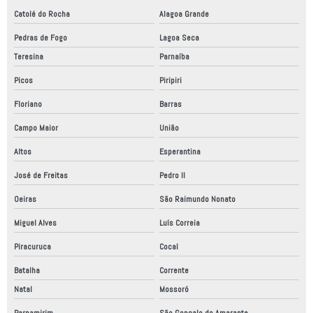
Catolé do Rocha
Alagoa Grande
Pedras de Fogo
Lagoa Seca
Teresina
Parnaíba
Picos
Piripiri
Floriano
Barras
Campo Maior
União
Altos
Esperantina
José de Freitas
Pedro II
Oeiras
São Raimundo Nonato
Miguel Alves
Luís Correia
Piracuruca
Cocal
Batalha
Corrente
Natal
Mossoró
Parnamirim
São Gonçalo do Amarante