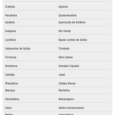
Crateús
Aquiraz
Pacatuba
Quixeramobim
Goiânia
Aparecida de Goiânia
Anápolis
Rio Verde
Luziânia
Águas Lindas de Goiás
Valparaíso de Goiás
Trindade
Formosa
Novo Gama
Itumbiara
Senador Canedo
Catalão
Jataí
Planaltina
Caldas Novas
Manaus
Parintins
Itacoatiara
Manacapuru
Coari
Centro Amazonense
Belém
Ananindeua