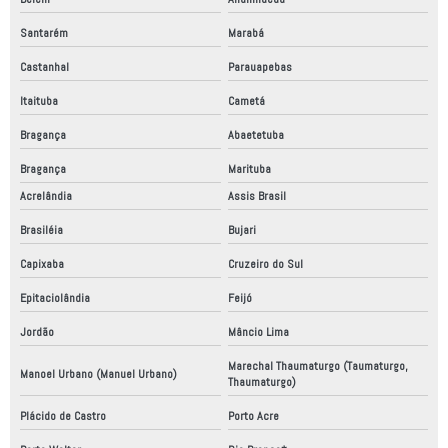
Santarém
Marabá
Castanhal
Parauapebas
Itaituba
Cametá
Bragança
Abaetetuba
Bragança
Marituba
Acrelândia
Assis Brasil
Brasiléia
Bujari
Capixaba
Cruzeiro do Sul
Epitaciolândia
Feijó
Jordão
Mâncio Lima
Marechal Thaumaturgo (Taumaturgo,
Manoel Urbano (Manuel Urbano)
Thaumaturgo)
Plácido de Castro
Porto Acre