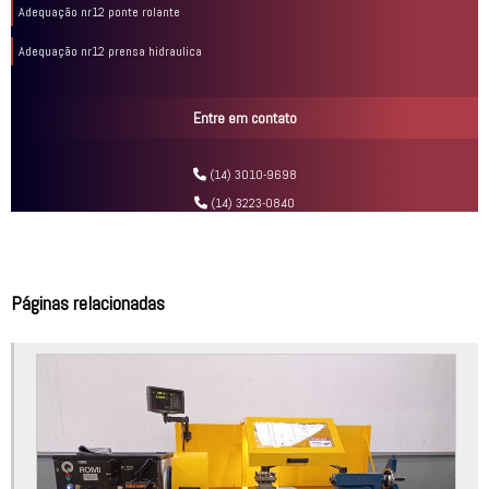
Adequação nr12 ponte rolante
Adequação nr12 prensa hidraulica
Adequação nr12 serra circular
Entre em contato
Adequação nr12 serra fita
Adequação nr12 serra fita horizontal
(14) 3010-9698
(14) 3223-0840
Adequação nr12 serra fita vertical
Adequação nr12 torno mecânico
Análise de risco fresadora
Páginas relacionadas
Análise de risco gestão de projetos
Análise de risco industrial
Análise de risco máquinas e equipamentos
Análise de risco nr12
Análise de risco plataforma elevatória