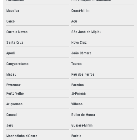
Macaíba
Ceará-Mirim
Caicó
Açu
Currais Novos
São José de Mipibu
Santa Cruz
Nova Cruz
Apodi
João Câmara
Canguaretama
Touros
Macau
Pau dos Ferros
Extremoz
Baraúna
Porto Velho
Ji-Paraná
Ariquemes
Vilhena
Cacoal
Rolim de Moura
Jaru
Guajará-Mirim
Machadinho d'Oeste
Buritis