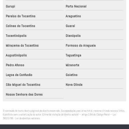
Gurupi
Porto Nacional
Paraíso do Tocantins
Araguatins
Colinas do Tocantins
Guaraí
Tocantinópolis
Dianópolis
Miracema do Tocantins
Formoso do Araguaia
Augustinópolis
Taguatinga
Pedro Afonso
Miranorte
Lagoa da Confusão
Goiatins
São Miguel do Tocantins
Nova Olinda
Nossa Senhora das Dores
O conteúdo do texto desta página é de direito reservado. Sua reprodução, parcial ou total, mesmo citando nossos links,
é proibida sem a autorização do autor. Crime de violação de direito autoral – artigo 184 do Código Penal –
Lei
9610/98 - Lei de direitos autorais
.