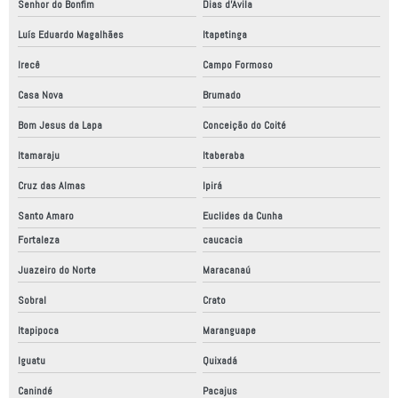
Senhor do Bonfim
Dias d'Ávila
Luís Eduardo Magalhães
Itapetinga
Irecê
Campo Formoso
Casa Nova
Brumado
Bom Jesus da Lapa
Conceição do Coité
Itamaraju
Itaberaba
Cruz das Almas
Ipirá
Santo Amaro
Euclides da Cunha
Fortaleza
caucacia
Juazeiro do Norte
Maracanaú
Sobral
Crato
Itapipoca
Maranguape
Iguatu
Quixadá
Canindé
Pacajus