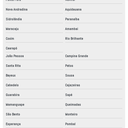
Nova Andradina
Aquidauana
Sidrolândia
Paranaíba
Maracaju
Amambai
Coxim
Rio Brilhante
Caarapó
João Pessoa
Campina Grande
Santa Rita
Patos
Bayeux
Sousa
Cabedelo
Cajazeiras
Guarabira
Sapé
Mamanguape
Queimadas
São Bento
Monteiro
Esperança
Pombal