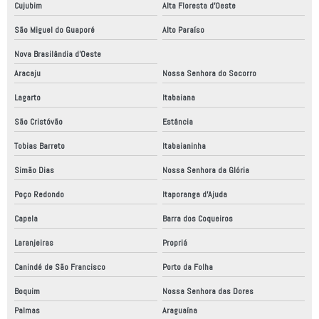
Cujubim
Alta Floresta d'Oeste
São Miguel do Guaporé
Alto Paraíso
Nova Brasilândia d'Oeste
Aracaju
Nossa Senhora do Socorro
Lagarto
Itabaiana
São Cristóvão
Estância
Tobias Barreto
Itabaianinha
Simão Dias
Nossa Senhora da Glória
Poço Redondo
Itaporanga d'Ajuda
Capela
Barra dos Coqueiros
Laranjeiras
Propriá
Canindé de São Francisco
Porto da Folha
Boquim
Nossa Senhora das Dores
Palmas
Araguaína