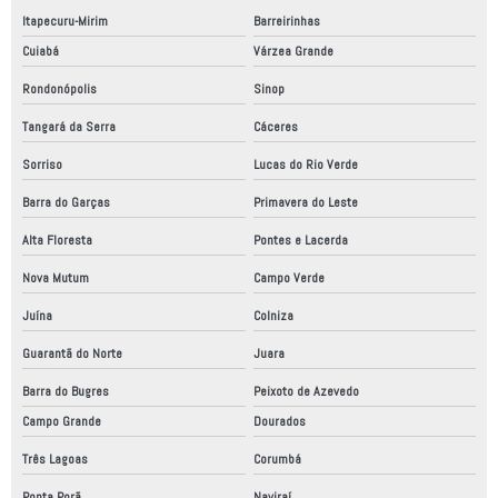
Itapecuru-Mirim
Barreirinhas
Cuiabá
Várzea Grande
Rondonópolis
Sinop
Tangará da Serra
Cáceres
Sorriso
Lucas do Rio Verde
Barra do Garças
Primavera do Leste
Alta Floresta
Pontes e Lacerda
Nova Mutum
Campo Verde
Juína
Colniza
Guarantã do Norte
Juara
Barra do Bugres
Peixoto de Azevedo
Campo Grande
Dourados
Três Lagoas
Corumbá
Ponta Porã
Naviraí