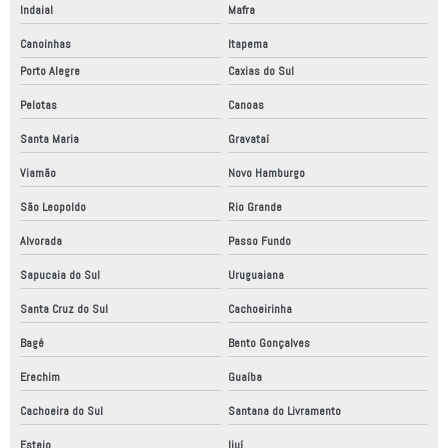
Indaial
Mafra
Canoinhas
Itapema
Porto Alegre
Caxias do Sul
Pelotas
Canoas
Santa Maria
Gravataí
Viamão
Novo Hamburgo
São Leopoldo
Rio Grande
Alvorada
Passo Fundo
Sapucaia do Sul
Uruguaiana
Santa Cruz do Sul
Cachoeirinha
Bagé
Bento Gonçalves
Erechim
Guaíba
Cachoeira do Sul
Santana do Livramento
Esteio
Ijuí