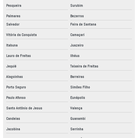
Pesqueira
Surubim
Palmares
Bezerros
Salvador
Feira de Santana
Vitória da Conquista
Camaçari
Itabuna
Juazeiro
Lauro de Freitas
Ilhéus
Jequié
Teixeira de Freitas
Alagoinhas
Barreiras
Porto Seguro
Simões Filho
Paulo Afonso
Eunápolis
Santo Antônio de Jesus
Valença
Candeias
Guanambi
Jacobina
Serrinha