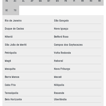
PA
AC
AL
AP
MA
MT
MS
PB
PI
RN
RO
RR
Desenvolvimento de máquinas
SE
TO
Desenvolvimento de máquinas ecoeficientes
Rio de Janeiro
São Gonçalo
Desenvolvimento de máquinas industriais
Duque de Caxias
Nova Iguaçu
Desenvolvimento de máquinas simples
Niterói
Belford Roxo
Empresa de adequação nr12
São João de Meriti
Campos dos Goytacazes
Empresa de automação industrial
Petrópolis
Volta Redonda
Empresa de automação industrial sp
Magé
Itaboraí
Empresa de montagem eletromecânica
Mesquita
Nova Friburgo
Empresa de robótica
Barra Mansa
Macaé
Empresa de robótica no brasil
Cabo Frio
Nilópolis
Empresa que faz automação comercial
Teresópolis
Resende
Empresa que faz automação industrial
Belo Horizonte
Uberlândia