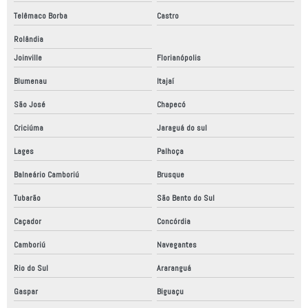
Telêmaco Borba
Castro
Robôs máquinas industriais
Rolândia
Robótica industrial
Joinville
Florianópolis
Robótica industrial alimentos
Blumenau
Itajaí
Robotização industrial
São José
Chapecó
Serviço de automação industrial
Criciúma
Jaraguá do sul
Serviço de automação industrial em sp
Lages
Palhoça
Balneário Camboriú
Brusque
Tubarão
São Bento do Sul
Caçador
Concórdia
Camboriú
Navegantes
Rio do Sul
Araranguá
Gaspar
Biguaçu