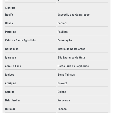
Alegrete
Recife
Jaboatão dos Guararapes
Olinda
Caruaru
Petrolina
Paulista
Cabo de Santo Agostinho
Camaragibe
Garanhuns
Vitória de Santo Antão
Igarassu
São Lourenço da Mata
Abreu e Lima
Santa Cruz do Capibaribe
Ipojuca
Serra Talhada
Araripina
Gravatá
Carpina
Goiana
Belo Jardim
Arcoverde
Ouricuri
Escada