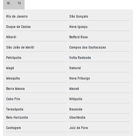
SE
TO
Empresas especializadas em automação industrial
Empresas fabricantes de equipamentos industriais
Rio de Janeiro
São Gonçalo
Empresas fabricantes de máquinas especiais
Duque de Caxias
Nova Iguaçu
Niterói
Belford Roxo
Empresas que fazem adequação nr12
São João de Meriti
Campos dos Goytacazes
Equipamentos de automação industrial
Petrópolis
Volta Redonda
Fabrica de automação industrial
Magé
Itaboraí
Fábrica de robô industrial
Mesquita
Nova Friburgo
Fábrica de robôs no brasil
Barra Mansa
Macaé
Fabricação de máquinas de automação
Cabo Frio
Nilópolis
Fabricante de máquinas especiais
Teresópolis
Resende
Fabricantes de automação industrial
Belo Horizonte
Uberlândia
Fornecedor de robô
Contagem
Juiz de Fora
Fornecedores de automação industrial