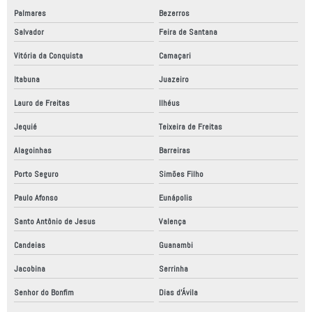
Palmares
Bezerros
Salvador
Feira de Santana
Vitória da Conquista
Camaçari
Itabuna
Juazeiro
Lauro de Freitas
Ilhéus
Jequié
Teixeira de Freitas
Alagoinhas
Barreiras
Porto Seguro
Simões Filho
Paulo Afonso
Eunápolis
Santo Antônio de Jesus
Valença
Candeias
Guanambi
Jacobina
Serrinha
Senhor do Bonfim
Dias d'Ávila