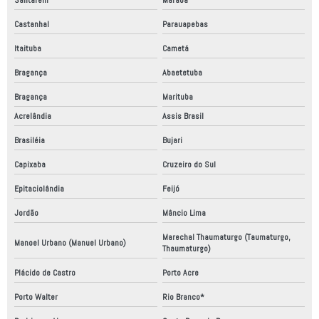
Castanhal
Parauapebas
Itaituba
Cametá
Bragança
Abaetetuba
Bragança
Marituba
Acrelândia
Assis Brasil
Brasiléia
Bujari
Capixaba
Cruzeiro do Sul
Epitaciolândia
Feijó
Jordão
Mâncio Lima
Marechal Thaumaturgo (Taumaturgo,
Manoel Urbano (Manuel Urbano)
Thaumaturgo)
Plácido de Castro
Porto Acre
Porto Walter
Rio Branco*