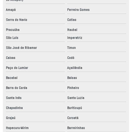
Amapá
Ferreira Gomes
Serra do Navio
Cutias
Pracuúba
Itaubal
São Luís
Imperatriz
São José de Ribamar
Timon
Caixas
Codó
Paço do Lumiar
Açailândia
Bacabal
Balsas
Barra do Corda
Pinheiro
Santa Inês
Santa Luzia
Chapadinha
Buriticupú
Grajaú
Coroatá
Itapecuru-Mirim
Barreirinhas