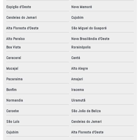
Espigão d'Oeste
Nova Mamoré
Candeias do Jamari
Cujubim
Alta Floresta d'Oeste
São Miguel do Guaporé
Alto Paraíso
Nova Brasilândia d'Oeste
Boa Vista
Rorainópolis
Caracaraí
Cantá
Mucajaí
Alto Alegre
Pacaraima
Amajari
Bonfim
Iracema
Normandia
Uiramutã
Caroebe
São João da Baliza
São Luís
Candeias do Jamari
Cujubim
Alta Floresta d'Oeste