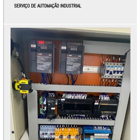
Automação sensor de temperatura
SERVIÇO DE AUTOMAÇÃO INDUSTRIAL
Automatização de máquinas
Automatização de processos industriais
Automatização robótica
Certificado de conformidade máquinas
Consultoria nr12
Desenvolvimento de máquinas
Desenvolvimento de máquinas ecoeficientes
Desenvolvimento de máquinas industriais
Desenvolvimento de máquinas simples
Empresa de adequação nr12
Empresa de automação industrial
Empresa de automação industrial sp