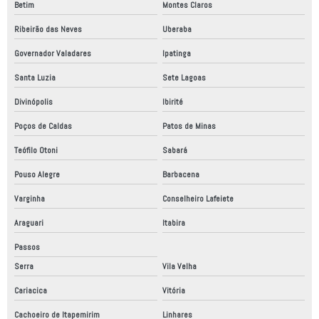
Betim
Montes Claros
Instalação de máquinas e equipamentos industriais
Ribeirão das Neves
Uberaba
Instalação de painel elétrico
Governador Valadares
Ipatinga
Laudo de conformidade nr12
Santa Luzia
Sete Lagoas
Laudo de conformidade técnica
Divinópolis
Ibirité
Poços de Caldas
Patos de Minas
Linha de montagem automatizada
Teófilo Otoni
Sabará
Linha de produção automação industrial
Pouso Alegre
Barbacena
Linha de produção automatizada
Varginha
Conselheiro Lafeiete
Linha de produção robotizada
Araguari
Itabira
Máquinas automação industrial
Passos
Montagem de painéis de comandos elétricos
Serra
Vila Velha
Montagem de painéis elétricos
Cariacica
Vitória
Montagem de painéis elétricos em são paulo
Cachoeiro de Itapemirim
Linhares