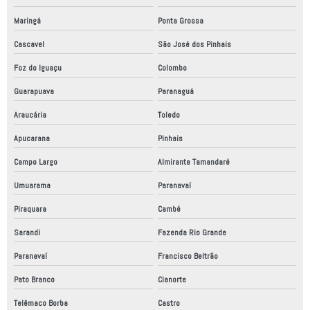
Maringá
Ponta Grossa
Cascavel
São José dos Pinhais
Foz do Iguaçu
Colombo
Guarapuava
Paranaguá
Araucária
Toledo
Apucarana
Pinhais
Campo Largo
Almirante Tamandaré
Umuarama
Paranavaí
Piraquara
Cambé
Sarandi
Fazenda Rio Grande
Paranavaí
Francisco Beltrão
Pato Branco
Cianorte
Telêmaco Borba
Castro