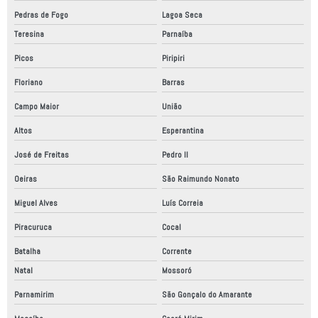
Pedras de Fogo
Lagoa Seca
Teresina
Parnaíba
Picos
Piripiri
Floriano
Barras
Campo Maior
União
Altos
Esperantina
José de Freitas
Pedro II
Oeiras
São Raimundo Nonato
Miguel Alves
Luís Correia
Piracuruca
Cocal
Batalha
Corrente
Natal
Mossoró
Parnamirim
São Gonçalo do Amarante