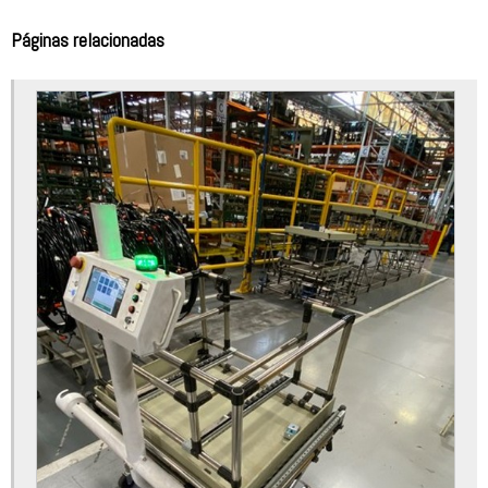
Análise de risco fresadora
Páginas relacionadas
Análise de risco gestão de projetos
Análise de risco industrial
Análise de risco máquinas e equipamentos
Análise de risco nr12
Análise de risco plataforma elevatória
Análise de risco prensa hidráulica
Análise de risco projeto
Análise preliminar de risco nr12
Apreciação de riscos
Apreciação de riscos de máquinas e equipamentos
Apreciação de riscos hrn