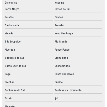
Canoinhas
Itapema
Porto Alegre
Caxias do Sul
Pelotas
Canoas
Santa Maria
Gravataí
Viamão
Novo Hamburgo
São Leopoldo
Rio Grande
Alvorada
Passo Fundo
Sapucaia do Sul
Uruguaiana
Santa Cruz do Sul
Cachoeirinha
Bagé
Bento Gonçalves
Erechim
Guaíba
Cachoeira do Sul
Santana do Livramento
Esteio
Ijuí
Alegrete