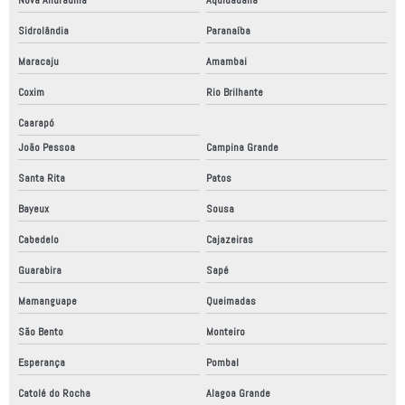
Sidrolândia
Paranaíba
Maracaju
Amambai
Coxim
Rio Brilhante
Caarapó
João Pessoa
Campina Grande
Santa Rita
Patos
Bayeux
Sousa
Cabedelo
Cajazeiras
Guarabira
Sapé
Mamanguape
Queimadas
São Bento
Monteiro
Esperança
Pombal
Catolé do Rocha
Alagoa Grande