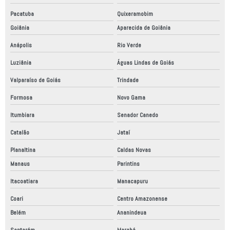
Pacatuba
Quixeramobim
Goiânia
Aparecida de Goiânia
Anápolis
Rio Verde
Luziânia
Águas Lindas de Goiás
Valparaíso de Goiás
Trindade
Formosa
Novo Gama
Itumbiara
Senador Canedo
Catalão
Jataí
Planaltina
Caldas Novas
Manaus
Parintins
Itacoatiara
Manacapuru
Coari
Centro Amazonense
Belém
Ananindeua
Santarém
Marabá