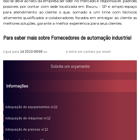
Isso se deve ao fato da empresa ser líder no mercado e responsável, padrões
possíveis por contar com sede localizada em Bauru - SP e amplo espaço
para atendimento ao cliente o que, somado a um time com técnicos
altamente qualificados e colaboradores focados em entregar ao cliente as
melhores soluções, garante a melhor experiência para seus clientes.
Para saber mais sobre Fornecedores de automação industrial
Ligue para
14 3010-9698
ou
clique aqui
e entre em contato por email.
Solicite um orçamento
Informações
Adequação de equipamentos nr12
Adequação de máquinas nr12
Adequação de prensas nr12