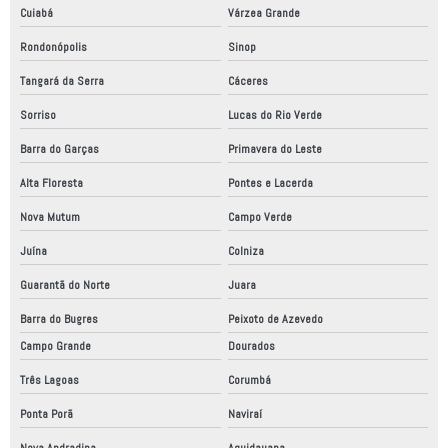
Cuiabá
Várzea Grande
Rondonópolis
Sinop
Tangará da Serra
Cáceres
Sorriso
Lucas do Rio Verde
Barra do Garças
Primavera do Leste
Alta Floresta
Pontes e Lacerda
Nova Mutum
Campo Verde
Juína
Colniza
Guarantã do Norte
Juara
Barra do Bugres
Peixoto de Azevedo
Campo Grande
Dourados
Três Lagoas
Corumbá
Ponta Porã
Naviraí
Nova Andradina
Aquidauana