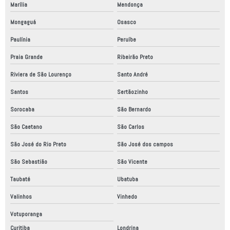
Marília
Mendonça
Robô fábrica industrial
Mongaguá
Osasco
Robo industrial a venda
Paulínia
Peruíbe
Robô scara
Praia Grande
Ribeirão Preto
Robôs colaborativos
Riviera de São Lourenço
Santo André
Robôs industriais
Santos
Sertãozinho
Robôs industriais no brasil
Sorocaba
São Bernardo
Robôs máquinas industriais
São Caetano
São Carlos
Robótica industrial
São José do Rio Preto
São José dos campos
Robótica industrial alimentos
São Sebastião
São Vicente
Robotização industrial
Taubaté
Ubatuba
Serviço de automação industrial
Valinhos
Vinhedo
Votuporanga
Serviço de automação industrial em sp
Curitiba
Londrina