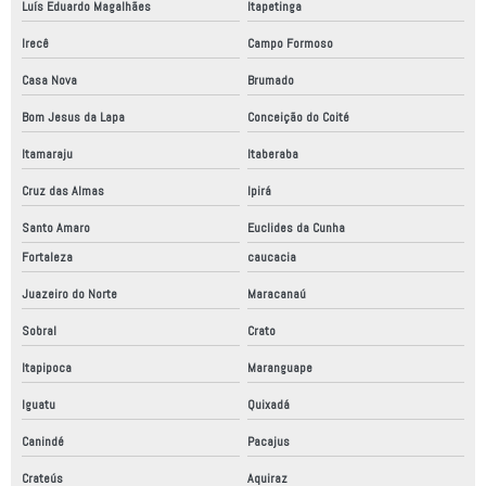
Luís Eduardo Magalhães
Itapetinga
Irecê
Campo Formoso
Casa Nova
Brumado
Bom Jesus da Lapa
Conceição do Coité
Itamaraju
Itaberaba
Cruz das Almas
Ipirá
Santo Amaro
Euclides da Cunha
Fortaleza
caucacia
Juazeiro do Norte
Maracanaú
Sobral
Crato
Itapipoca
Maranguape
Iguatu
Quixadá
Canindé
Pacajus
Crateús
Aquiraz