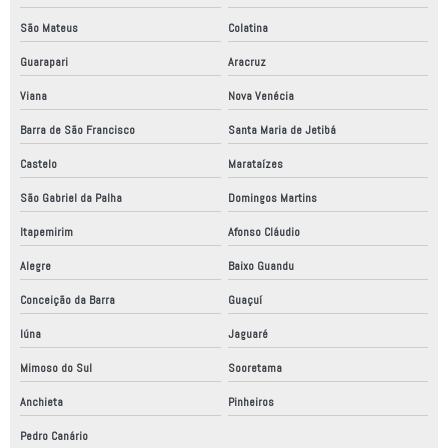
Montagem de painel elétrico industrial
São Mateus
Colatina
Montagem de quadro elétrico industrial
Guarapari
Aracruz
Montagem de quadro elétrico trifásico
Viana
Nova Venécia
Nr12 análise de risco
Barra de São Francisco
Santa Maria de Jetibá
Painel elétrico montagem
Castelo
Marataízes
São Gabriel da Palha
Domingos Martins
Painel elétrico placa de montagem
Itapemirim
Afonso Cláudio
Peças para automação
Alegre
Baixo Guandu
Peças para automação industrial
Conceição da Barra
Guaçuí
Projeto adequação nr12
Iúna
Jaguaré
Projeto elétrico automático
Mimoso do Sul
Sooretama
Projeto elétrico de automação
Anchieta
Pinheiros
Projeto elétrico industrial
Pedro Canário