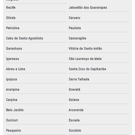
Recife
Jaboatão dos Guararapes
Olinda
Caruaru
Petrolina
Paulista
Cabo de Santo Agostinho
Camaragibe
Garanhuns
Vitória de Santo Antão
Igarassu
São Lourenço da Mata
Abreu e Lima
Santa Cruz do Capibaribe
Ipojuca
Serra Talhada
Araripina
Gravatá
Carpina
Goiana
Belo Jardim
Arcoverde
Ouricuri
Escada
Pesqueira
Surubim