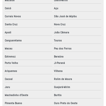
Macaíba
Ceará-Mirim
Caicó
Açu
Currais Novos
São José de Mipibu
Santa Cruz
Nova Cruz
Apodi
João Câmara
Canguaretama
Touros
Macau
Pau dos Ferros
Extremoz
Baraúna
Porto Velho
Ji-Paraná
Ariquemes
Vilhena
Cacoal
Rolim de Moura
Jaru
Guajará-Mirim
Machadinho d'Oeste
Buritis
Pimenta Bueno
Ouro Preto do Oeste