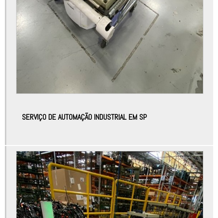
Apreciação de riscos nr12
Atuadores automação
Atuadores automação industrial
Automação controladores
Automação de máquinas
Automação de máquinas e equipamentos
Automação de máquinas industriais
SERVIÇO DE AUTOMAÇÃO INDUSTRIAL EM SP
Automação de processos industriais
Automação de processos industriais e robótica
Automação elétrica
Automação elétrica industrial
Automação elétrica manutenção
Automação equipamentos industriais