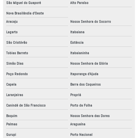
São Miguel do Guaporé
Alto Paraíso
Nova Brasilândia d'Oeste
Aracaju
Nossa Senhora do Socorro
Lagarto
Itabaiana
São Cristóvão
Estância
Tobias Barreto
Itabaianinha
Simão Dias
Nossa Senhora da Glória
Poço Redondo
Itaporanga d'Ajuda
Capela
Barra dos Coqueiros
Laranjeiras
Propriá
Canindé de São Francisco
Porto da Folha
Boquim
Nossa Senhora das Dores
Palmas
Araguaína
Gurupi
Porto Nacional