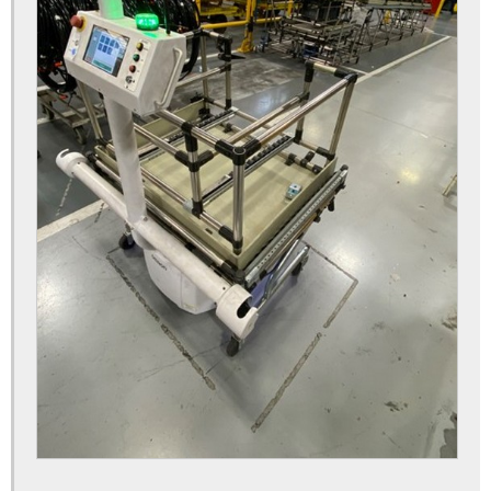
Automação industrial bauru
Automação industrial e robótica
Automação industrial em são paulo
Automação industrial empresas
Automação industrial equipamentos
Automação industrial máquinas
Automação industrial processos
Automação industrial sensores e atuadores
Automação linha de montagem
Automação linha de produção
Automação robótica
Automação robótica de processos