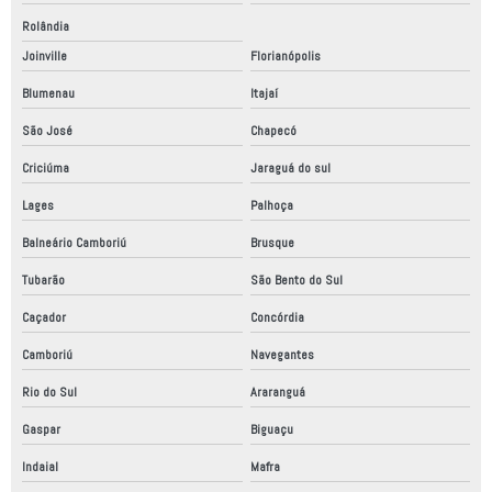
Rolândia
Joinville
Florianópolis
Blumenau
Itajaí
São José
Chapecó
Criciúma
Jaraguá do sul
Lages
Palhoça
Balneário Camboriú
Brusque
Tubarão
São Bento do Sul
Caçador
Concórdia
Camboriú
Navegantes
Rio do Sul
Araranguá
Gaspar
Biguaçu
Indaial
Mafra