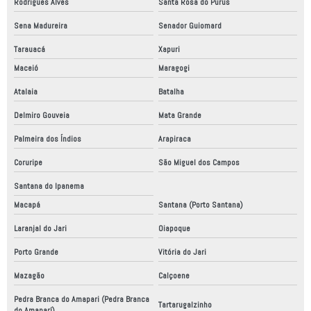
Rodrigues Alves
Santa Rosa do Purus
Sena Madureira
Senador Guiomard
Tarauacá
Xapuri
Maceió
Maragogi
Atalaia
Batalha
Delmiro Gouveia
Mata Grande
Palmeira dos Índios
Arapiraca
Coruripe
São Miguel dos Campos
Santana do Ipanema
Macapá
Santana (Porto Santana)
Laranjal do Jari
Oiapoque
Porto Grande
Vitória do Jari
Mazagão
Calçoene
Pedra Branca do Amapari (Pedra Branca
Tartarugalzinho
do Amaparí)