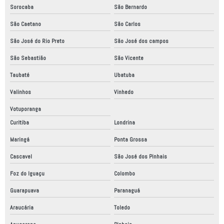
Sorocaba
São Bernardo
Robo industrial a venda
São Caetano
São Carlos
Robô scara
São José do Rio Preto
São José dos campos
Robôs colaborativos
São Sebastião
São Vicente
Robôs industriais
Taubaté
Ubatuba
Robôs industriais no brasil
Valinhos
Vinhedo
Robôs máquinas industriais
Votuporanga
Robótica industrial
Curitiba
Londrina
Robótica industrial alimentos
Maringá
Ponta Grossa
Cascavel
São José dos Pinhais
Robotização industrial
Foz do Iguaçu
Colombo
Serviço de automação industrial
Guarapuava
Paranaguá
Serviço de automação industrial em sp
Araucária
Toledo