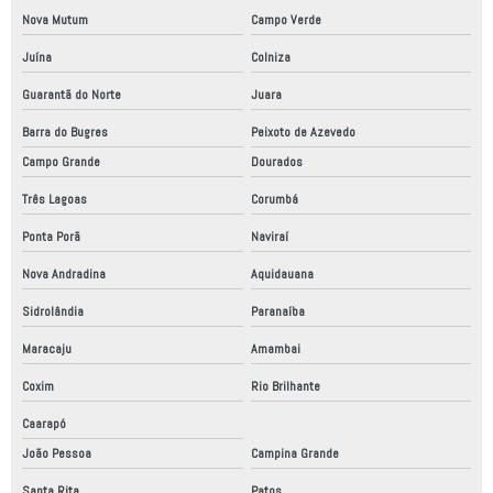
Nova Mutum
Campo Verde
Juína
Colniza
Guarantã do Norte
Juara
Barra do Bugres
Peixoto de Azevedo
Campo Grande
Dourados
Três Lagoas
Corumbá
Ponta Porã
Naviraí
Nova Andradina
Aquidauana
Sidrolândia
Paranaíba
Maracaju
Amambai
Coxim
Rio Brilhante
Caarapó
João Pessoa
Campina Grande
Santa Rita
Patos