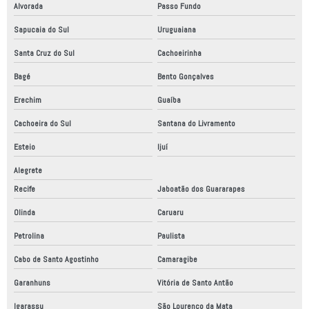
Alvorada
Passo Fundo
Sapucaia do Sul
Uruguaiana
Santa Cruz do Sul
Cachoeirinha
Bagé
Bento Gonçalves
Erechim
Guaíba
Cachoeira do Sul
Santana do Livramento
Esteio
Ijuí
Alegrete
Recife
Jaboatão dos Guararapes
Olinda
Caruaru
Petrolina
Paulista
Cabo de Santo Agostinho
Camaragibe
Garanhuns
Vitória de Santo Antão
Igarassu
São Lourenço da Mata