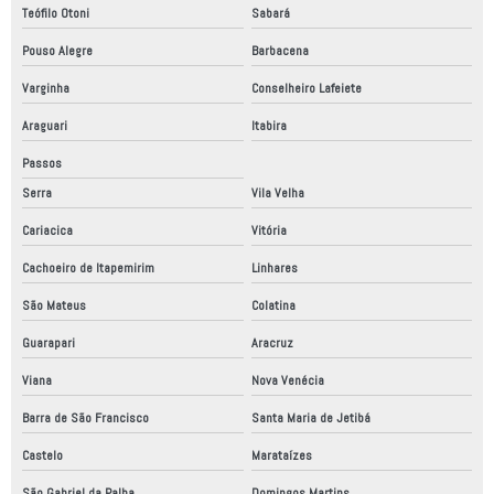
Instalação de máquinas e equipamentos industriais
Teófilo Otoni
Sabará
Instalação de painel elétrico
Pouso Alegre
Barbacena
Laudo de conformidade nr12
Varginha
Conselheiro Lafeiete
Laudo de conformidade técnica
Araguari
Itabira
Linha de montagem automatizada
Passos
Serra
Vila Velha
Linha de produção automação industrial
Cariacica
Vitória
Linha de produção automatizada
Cachoeiro de Itapemirim
Linhares
Linha de produção robotizada
São Mateus
Colatina
Máquinas automação industrial
Guarapari
Aracruz
Montagem de painéis de comandos elétricos
Viana
Nova Venécia
Montagem de painéis elétricos
Barra de São Francisco
Santa Maria de Jetibá
Montagem de painéis elétricos em são paulo
Castelo
Marataízes
Montagem de painel elétrico industrial
São Gabriel da Palha
Domingos Martins