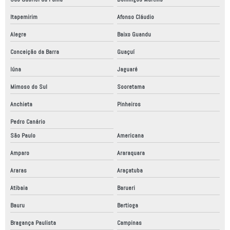
Montagem de quadro elétrico industrial
Itapemirim
Afonso Cláudio
Montagem de quadro elétrico trifásico
Alegre
Baixo Guandu
Nr12 análise de risco
Conceição da Barra
Guaçuí
Painel elétrico montagem
Iúna
Jaguaré
Painel elétrico placa de montagem
Mimoso do Sul
Sooretama
Peças para automação
Anchieta
Pinheiros
Pedro Canário
Peças para automação industrial
São Paulo
Americana
Projeto adequação nr12
Amparo
Araraquara
Projeto elétrico automático
Araras
Araçatuba
Projeto elétrico de automação
Atibaia
Barueri
Projeto elétrico industrial
Bauru
Bertioga
Projeto mecânico
Bragança Paulista
Campinas