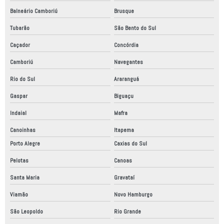
Balneário Camboriú
Brusque
Tubarão
São Bento do Sul
Caçador
Concórdia
Camboriú
Navegantes
Rio do Sul
Araranguá
Gaspar
Biguaçu
Indaial
Mafra
Canoinhas
Itapema
Porto Alegre
Caxias do Sul
Pelotas
Canoas
Santa Maria
Gravataí
Viamão
Novo Hamburgo
São Leopoldo
Rio Grande