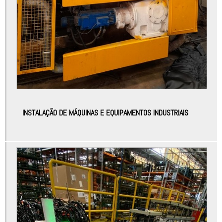
Automação industrial e robótica
Automação industrial em são paulo
Automação industrial empresas
Automação industrial equipamentos
Automação industrial máquinas
Automação industrial processos
INSTALAÇÃO DE MÁQUINAS E EQUIPAMENTOS INDUSTRIAIS
Automação industrial sensores e atuadores
Automação linha de montagem
Automação linha de produção
Automação robótica
Automação robótica de processos
Automação sensor de temperatura