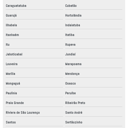
Projeto mecânico de elementos de máquinas
Caraguatatuba
Cubatão
Projeto mecânico industrial
Guarujá
Hortolândia
Projeto mecânico simples
Ilhabela
Indaiatuba
Projeto painel elétrico industrial
Itanhaém
Itatiba
Projetos de mecânica industrial
Itu
Itupeva
Projetos mecanicos a venda
Jaboticabal
Jundiaí
Quadro elétrico montagem
Louveira
Marapoama
Marília
Mendonça
Relatório anual de conformidade
Mongaguá
Osasco
Relatório de auditoria conformidade
Paulínia
Peruíbe
Relatório de conformidade
Praia Grande
Ribeirão Preto
Relatório de conformidade segurança do trabalho
Riviera de São Lourenço
Santo André
Relatório técnico de conformidade
Santos
Sertãozinho
Robô fábrica industrial