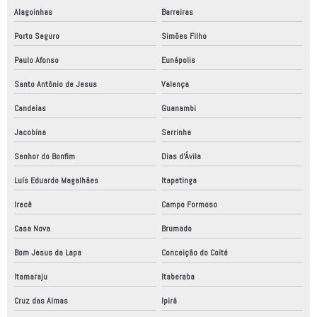
Alagoinhas
Barreiras
Porto Seguro
Simões Filho
Paulo Afonso
Eunápolis
Santo Antônio de Jesus
Valença
Candeias
Guanambi
Jacobina
Serrinha
Senhor do Bonfim
Dias d'Ávila
Luís Eduardo Magalhães
Itapetinga
Irecê
Campo Formoso
Casa Nova
Brumado
Bom Jesus da Lapa
Conceição do Coité
Itamaraju
Itaberaba
Cruz das Almas
Ipirá