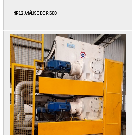
Atuadores automação
NR12 ANÁLISE DE RISCO
Atuadores automação industrial
Automação controladores
Automação de máquinas
Automação de máquinas e equipamentos
Automação de máquinas industriais
Automação de processos industriais
Automação de processos industriais e robótica
Automação elétrica
Automação elétrica industrial
Automação elétrica manutenção
Automação equipamentos industriais
Automação industrial bauru