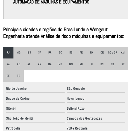
AUTOMAÇÃO DE MÁQUINAS E EQUIPAMENTOS
Empresa de robótica
Empresa de robótica no brasil
Principais cidades e regiões do Brasil onde a Wengaut
Empresa que faz automação comercial
Engenharia atende Análise de risco máquinas e equipamentos:
Empresa que faz automação industrial
Empresas automatização industrial
RJ
MG
ES
SP
PR
SC
RS
PE
BA
CE
GO e DF
AM
Empresas de automação industrial são paulo
PA
AC
AL
AP
MA
MT
MS
PB
PI
RN
RO
RR
Empresas de automação robótica
SE
TO
Empresas de fabricação de equipamentos industriais
Rio de Janeiro
São Gonçalo
Empresas de montagem de painéis elétricos
Duque de Caxias
Nova Iguaçu
Empresas de robôs industriais
Niterói
Belford Roxo
Empresas de robótica industrial
São João de Meriti
Campos dos Goytacazes
Empresas especializadas em automação industrial
Petrópolis
Volta Redonda