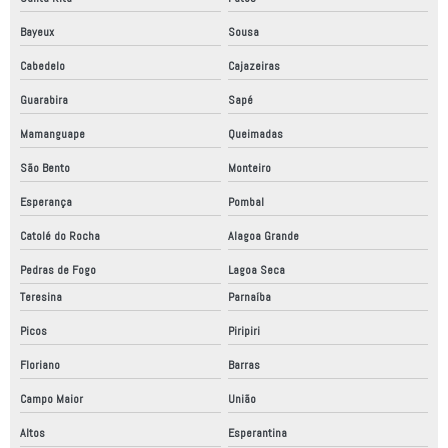
Bayeux
Sousa
Cabedelo
Cajazeiras
Guarabira
Sapé
Mamanguape
Queimadas
São Bento
Monteiro
Esperança
Pombal
Catolé do Rocha
Alagoa Grande
Pedras de Fogo
Lagoa Seca
Teresina
Parnaíba
Picos
Piripiri
Floriano
Barras
Campo Maior
União
Altos
Esperantina