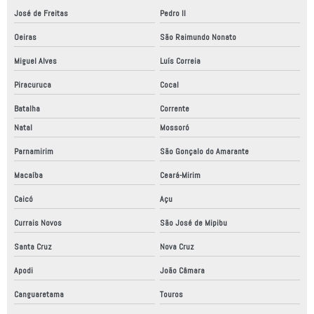
José de Freitas
Pedro II
Oeiras
São Raimundo Nonato
Miguel Alves
Luís Correia
Piracuruca
Cocal
Batalha
Corrente
Natal
Mossoró
Parnamirim
São Gonçalo do Amarante
Macaíba
Ceará-Mirim
Caicó
Açu
Currais Novos
São José de Mipibu
Santa Cruz
Nova Cruz
Apodi
João Câmara
Canguaretama
Touros