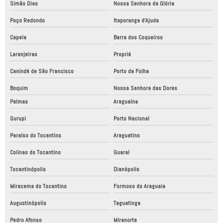
Simão Dias
Nossa Senhora da Glória
Poço Redondo
Itaporanga d'Ajuda
Capela
Barra dos Coqueiros
Laranjeiras
Propriá
Canindé de São Francisco
Porto da Folha
Boquim
Nossa Senhora das Dores
Palmas
Araguaína
Gurupi
Porto Nacional
Paraíso do Tocantins
Araguatins
Colinas do Tocantins
Guaraí
Tocantinópolis
Dianópolis
Miracema do Tocantins
Formoso do Araguaia
Augustinópolis
Taguatinga
Pedro Afonso
Miranorte