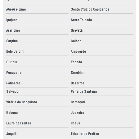
Abreu e Lima
Santa Cruz do Capibaribe
Ipojuca
Serra Talhada
Araripina
Gravatá
Carpina
Goiana
Belo Jardim
Arcoverde
Ouricuri
Escada
Pesqueira
Surubim
Palmares
Bezerros
Salvador
Feira de Santana
Vitória da Conquista
Camaçari
Itabuna
Juazeiro
Lauro de Freitas
Ilhéus
Jequié
Teixeira de Freitas