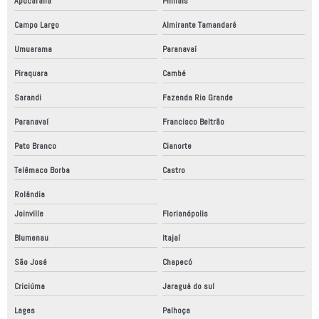
Apucarana
Pinhais
Campo Largo
Almirante Tamandaré
Umuarama
Paranavaí
Piraquara
Cambé
Sarandi
Fazenda Rio Grande
Paranavaí
Francisco Beltrão
Pato Branco
Cianorte
Telêmaco Borba
Castro
Rolândia
Joinville
Florianópolis
Blumenau
Itajaí
São José
Chapecó
Criciúma
Jaraguá do sul
Lages
Palhoça