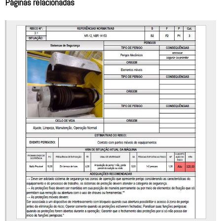
Páginas relacionadas
Análise de risco gestão de projetos
Análise de risco industrial
Análise de risco máquinas e equipamentos
Análise de risco nr12
Análise de risco plataforma elevatória
Análise de risco prensa hidráulica
Análise de risco projeto
Análise preliminar de risco nr12
Apreciação de riscos
Apreciação de riscos de máquinas e equipamentos
Apreciação de riscos hrn
Apreciação de riscos nr12