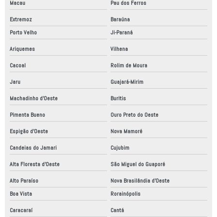
Macau
Pau dos Ferros
Extremoz
Baraúna
Porto Velho
Ji-Paraná
Ariquemes
Vilhena
Cacoal
Rolim de Moura
Jaru
Guajará-Mirim
Machadinho d'Oeste
Buritis
Pimenta Bueno
Ouro Preto do Oeste
Espigão d'Oeste
Nova Mamoré
Candeias do Jamari
Cujubim
Alta Floresta d'Oeste
São Miguel do Guaporé
Alto Paraíso
Nova Brasilândia d'Oeste
Boa Vista
Rorainópolis
Caracaraí
Cantá