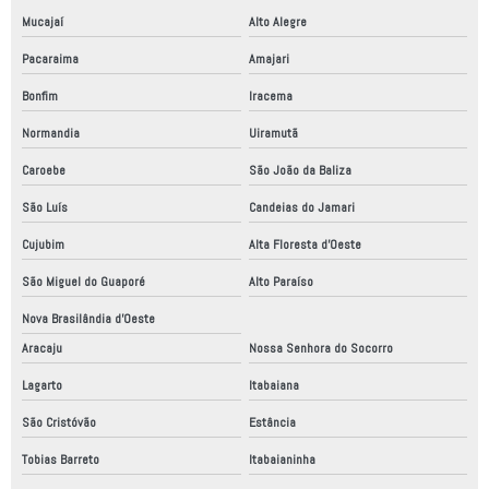
Mucajaí
Alto Alegre
Pacaraima
Amajari
Bonfim
Iracema
Normandia
Uiramutã
Caroebe
São João da Baliza
São Luís
Candeias do Jamari
Cujubim
Alta Floresta d'Oeste
São Miguel do Guaporé
Alto Paraíso
Nova Brasilândia d'Oeste
Aracaju
Nossa Senhora do Socorro
Lagarto
Itabaiana
São Cristóvão
Estância
Tobias Barreto
Itabaianinha