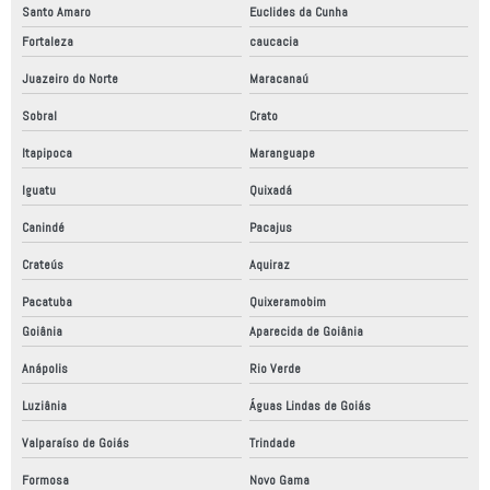
Santo Amaro
Euclides da Cunha
Fortaleza
caucacia
Juazeiro do Norte
Maracanaú
Sobral
Crato
Itapipoca
Maranguape
Iguatu
Quixadá
Canindé
Pacajus
Crateús
Aquiraz
Pacatuba
Quixeramobim
Goiânia
Aparecida de Goiânia
Anápolis
Rio Verde
Luziânia
Águas Lindas de Goiás
Valparaíso de Goiás
Trindade
Formosa
Novo Gama