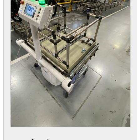
Automatização de máquinas
Automatização de processos industriais
Automatização robótica
Certificado de conformidade máquinas
Consultoria nr12
Desenvolvimento de máquinas
Desenvolvimento de máquinas ecoeficientes
Desenvolvimento de máquinas industriais
Desenvolvimento de máquinas simples
Empresa de adequação nr12
Empresa de automação industrial
Empresa de automação industrial sp
Empresa de montagem eletromecânica