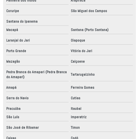
Palmeira dos Índios
Arapiraca
Coruripe
São Miguel dos Campos
Santana do Ipanema
Macapá
Santana (Porto Santana)
Laranjal do Jari
Oiapoque
Porto Grande
Vitória do Jari
Mazagão
Calçoene
Pedra Branca do Amapari (Pedra Branca
Tartarugalzinho
do Amaparí)
Amapá
Ferreira Gomes
Serra do Navio
Cutias
Pracuúba
Itaubal
São Luís
Imperatriz
São José de Ribamar
Timon
Caixas
Codó