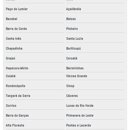
Paço do Lumiar
Açailândia
Bacabal
Balsas
Barra do Corda
Pinheiro
Santa Inês
Santa Luzia
Chapadinha
Buriticupú
Grajaú
Coroatá
Itapecuru-Mirim
Barreirinhas
Cuiabá
Várzea Grande
Rondonópolis
Sinop
Tangará da Serra
Cáceres
Sorriso
Lucas do Rio Verde
Barra do Garças
Primavera do Leste
Alta Floresta
Pontes e Lacerda