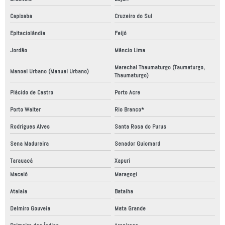
Capixaba
Cruzeiro do Sul
Epitaciolândia
Feijó
Jordão
Mâncio Lima
Marechal Thaumaturgo (Taumaturgo,
Manoel Urbano (Manuel Urbano)
Thaumaturgo)
Plácido de Castro
Porto Acre
Porto Walter
Rio Branco*
Rodrigues Alves
Santa Rosa do Purus
Sena Madureira
Senador Guiomard
Tarauacá
Xapuri
Maceió
Maragogi
Atalaia
Batalha
Delmiro Gouveia
Mata Grande