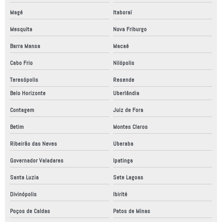
Empresas fabricantes de equipamentos industriais
Magé
Itaboraí
Empresas fabricantes de máquinas especiais
Mesquita
Nova Friburgo
Empresas que fazem adequação nr12
Barra Mansa
Macaé
Equipamentos de automação industrial
Cabo Frio
Nilópolis
Teresópolis
Resende
Fabrica de automação industrial
Belo Horizonte
Uberlândia
Fábrica de robô industrial
Contagem
Juiz de Fora
Fábrica de robôs no brasil
Betim
Montes Claros
Fabricação de máquinas de automação
Ribeirão das Neves
Uberaba
Fabricante de máquinas especiais
Governador Valadares
Ipatinga
Fabricantes de automação industrial
Santa Luzia
Sete Lagoas
Fornecedor de robô
Divinópolis
Ibirité
Fornecedores de automação industrial
Poços de Caldas
Patos de Minas