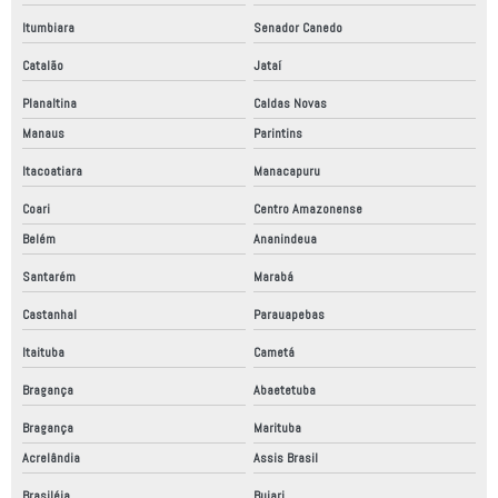
Itumbiara
Senador Canedo
Catalão
Jataí
Planaltina
Caldas Novas
Manaus
Parintins
Itacoatiara
Manacapuru
Coari
Centro Amazonense
Belém
Ananindeua
Santarém
Marabá
Castanhal
Parauapebas
Itaituba
Cametá
Bragança
Abaetetuba
Bragança
Marituba
Acrelândia
Assis Brasil
Brasiléia
Bujari