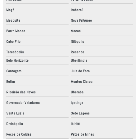
Empresas fabricantes de equipamentos industriais
Magé
Itaboraí
Empresas fabricantes de máquinas especiais
Mesquita
Nova Friburgo
Empresas que fazem adequação nr12
Barra Mansa
Macaé
Equipamentos de automação industrial
Cabo Frio
Nilópolis
Fabrica de automação industrial
Teresópolis
Resende
Fábrica de robô industrial
Belo Horizonte
Uberlândia
Fábrica de robôs no brasil
Contagem
Juiz de Fora
Fabricação de máquinas de automação
Betim
Montes Claros
Fabricante de máquinas especiais
Ribeirão das Neves
Uberaba
Fabricantes de automação industrial
Governador Valadares
Ipatinga
Fornecedor de robô
Santa Luzia
Sete Lagoas
Fornecedores de automação industrial
Divinópolis
Ibirité
Poços de Caldas
Patos de Minas
Instalação de máquinas e equipamentos industriais