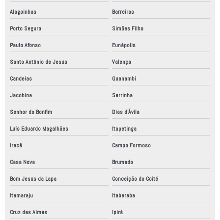
Alagoinhas
Barreiras
Porto Seguro
Simões Filho
Paulo Afonso
Eunápolis
Santo Antônio de Jesus
Valença
Candeias
Guanambi
Jacobina
Serrinha
Senhor do Bonfim
Dias d'Ávila
Luís Eduardo Magalhães
Itapetinga
Irecê
Campo Formoso
Casa Nova
Brumado
Bom Jesus da Lapa
Conceição do Coité
Itamaraju
Itaberaba
Cruz das Almas
Ipirá