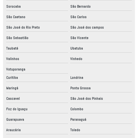
Robo industrial a venda
Sorocaba
São Bernardo
Robô scara
São Caetano
São Carlos
Robôs colaborativos
São José do Rio Preto
São José dos campos
Robôs industriais
São Sebastião
São Vicente
Robôs industriais no brasil
Taubaté
Ubatuba
Robôs máquinas industriais
Valinhos
Vinhedo
Votuporanga
Robótica industrial
Curitiba
Londrina
Robótica industrial alimentos
Maringá
Ponta Grossa
Robotização industrial
Cascavel
São José dos Pinhais
Serviço de automação industrial
Foz do Iguaçu
Colombo
Serviço de automação industrial em sp
Guarapuava
Paranaguá
Araucária
Toledo