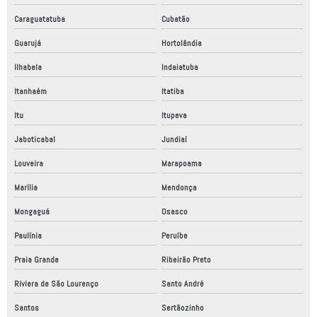
Projeto mecânico industrial
Caraguatatuba
Cubatão
Guarujá
Hortolândia
Projeto mecânico simples
Ilhabela
Indaiatuba
Projeto painel elétrico industrial
Itanhaém
Itatiba
Projetos de mecânica industrial
Itu
Itupeva
Projetos mecanicos a venda
Jaboticabal
Jundiaí
Quadro elétrico montagem
Louveira
Marapoama
Relatório anual de conformidade
Marília
Mendonça
Relatório de auditoria conformidade
Mongaguá
Osasco
Relatório de conformidade
Paulínia
Peruíbe
Relatório de conformidade segurança do trabalho
Praia Grande
Ribeirão Preto
Relatório técnico de conformidade
Riviera de São Lourenço
Santo André
Robô fábrica industrial
Santos
Sertãozinho