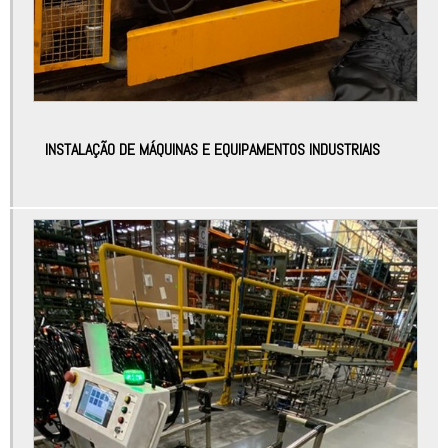
Atuadores automação industrial
Automação controladores
Automação de máquinas
Automação de máquinas e equipamentos
INSTALAÇÃO DE MÁQUINAS E EQUIPAMENTOS INDUSTRIAIS
Automação de máquinas industriais
Automação de processos industriais
Automação de processos industriais e robótica
Automação elétrica
Automação elétrica industrial
Automação elétrica manutenção
Automação equipamentos industriais
Automação industrial bauru