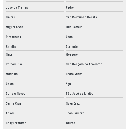
José de Freitas
Pedro II
Oeiras
São Raimundo Nonato
Miguel Alves
Luís Correia
Piracuruca
Cocal
Batalha
Corrente
Natal
Mossoró
Parnamirim
São Gonçalo do Amarante
Macaíba
Ceará-Mirim
Caicó
Açu
Currais Novos
São José de Mipibu
Santa Cruz
Nova Cruz
Apodi
João Câmara
Canguaretama
Touros