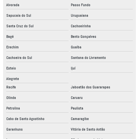
Alvorada
Passo Fundo
Sapucaia do Sul
Uruguaiana
Santa Cruz do Sul
Cachoeirinha
Bagé
Bento Gonçalves
Erechim
Guaíba
Cachoeira do Sul
Santana do Livramento
Esteio
Ijuí
Alegrete
Recife
Jaboatão dos Guararapes
Olinda
Caruaru
Petrolina
Paulista
Cabo de Santo Agostinho
Camaragibe
Garanhuns
Vitória de Santo Antão