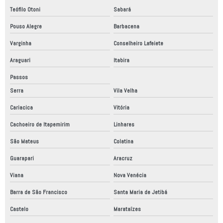
Teófilo Otoni
Sabará
Instalação de painel elétrico
Pouso Alegre
Barbacena
Laudo de conformidade nr12
Varginha
Conselheiro Lafeiete
Laudo de conformidade técnica
Araguari
Itabira
Linha de montagem automatizada
Passos
Linha de produção automação industrial
Serra
Vila Velha
Linha de produção automatizada
Cariacica
Vitória
Linha de produção robotizada
Cachoeiro de Itapemirim
Linhares
Máquinas automação industrial
São Mateus
Colatina
Montagem de painéis de comandos elétricos
Guarapari
Aracruz
Montagem de painéis elétricos
Viana
Nova Venécia
Montagem de painéis elétricos em são paulo
Barra de São Francisco
Santa Maria de Jetibá
Montagem de painel elétrico industrial
Castelo
Marataízes