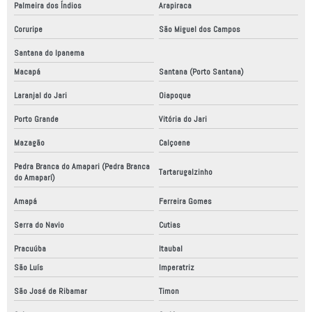
Palmeira dos Índios
Arapiraca
Coruripe
São Miguel dos Campos
Santana do Ipanema
Macapá
Santana (Porto Santana)
Laranjal do Jari
Oiapoque
Porto Grande
Vitória do Jari
Mazagão
Calçoene
Pedra Branca do Amapari (Pedra Branca
Tartarugalzinho
do Amaparí)
Amapá
Ferreira Gomes
Serra do Navio
Cutias
Pracuúba
Itaubal
São Luís
Imperatriz
São José de Ribamar
Timon