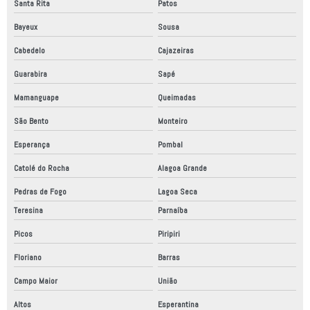
Santa Rita
Patos
Bayeux
Sousa
Cabedelo
Cajazeiras
Guarabira
Sapé
Mamanguape
Queimadas
São Bento
Monteiro
Esperança
Pombal
Catolé do Rocha
Alagoa Grande
Pedras de Fogo
Lagoa Seca
Teresina
Parnaíba
Picos
Piripiri
Floriano
Barras
Campo Maior
União
Altos
Esperantina