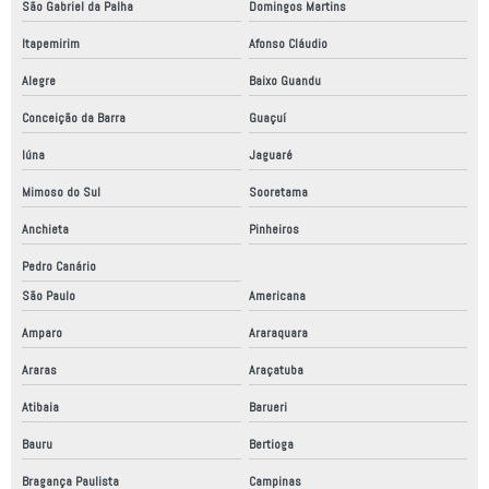
São Gabriel da Palha
Domingos Martins
Montagem de quadro elétrico industrial
Itapemirim
Afonso Cláudio
Montagem de quadro elétrico trifásico
Alegre
Baixo Guandu
Nr12 análise de risco
Conceição da Barra
Guaçuí
Painel elétrico montagem
Iúna
Jaguaré
Painel elétrico placa de montagem
Mimoso do Sul
Sooretama
Peças para automação
Anchieta
Pinheiros
Peças para automação industrial
Pedro Canário
Projeto adequação nr12
São Paulo
Americana
Projeto elétrico automático
Amparo
Araraquara
Projeto elétrico de automação
Araras
Araçatuba
Projeto elétrico industrial
Atibaia
Barueri
Projeto mecânico
Bauru
Bertioga
Projeto mecânico de elementos de máquinas
Bragança Paulista
Campinas