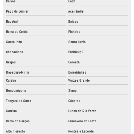
Caixas
Codó
Paço do Lumiar
Açailândia
Bacabal
Balsas
Barra do Corda
Pinheiro
Santa Inês
Santa Luzia
Chapadinha
Buriticupú
Grajaú
Coroatá
Itapecuru-Mirim
Barreirinhas
Cuiabá
Várzea Grande
Rondonópolis
Sinop
Tangará da Serra
Cáceres
Sorriso
Lucas do Rio Verde
Barra do Garças
Primavera do Leste
Alta Floresta
Pontes e Lacerda