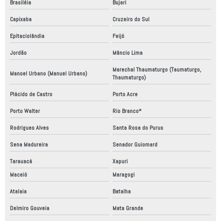
Brasiléia
Bujari
Capixaba
Cruzeiro do Sul
Epitaciolândia
Feijó
Jordão
Mâncio Lima
Marechal Thaumaturgo (Taumaturgo,
Manoel Urbano (Manuel Urbano)
Thaumaturgo)
Plácido de Castro
Porto Acre
Porto Walter
Rio Branco*
Rodrigues Alves
Santa Rosa do Purus
Sena Madureira
Senador Guiomard
Tarauacá
Xapuri
Maceió
Maragogi
Atalaia
Batalha
Delmiro Gouveia
Mata Grande