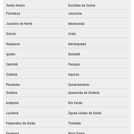
Santo Amaro
Euclides da Cunha
Fortaleza
caucacia
Juazeiro do Norte
Maracanaú
Sobral
Crato
Itapipoca
Maranguape
Iguatu
Quixadá
Canindé
Pacajus
Crateús
Aquiraz
Pacatuba
Quixeramobim
Goiânia
Aparecida de Goiânia
Anápolis
Rio Verde
Luziânia
Águas Lindas de Goiás
Valparaíso de Goiás
Trindade
Formosa
Novo Gama