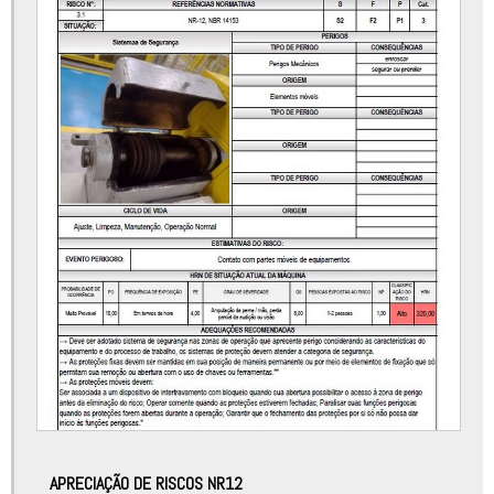
Automatização de processos industriais
Automatização robótica
Certificado de conformidade máquinas
Consultoria nr12
Desenvolvimento de máquinas
Desenvolvimento de máquinas ecoeficientes
Desenvolvimento de máquinas industriais
Desenvolvimento de máquinas simples
Empresa de adequação nr12
Empresa de automação industrial
Empresa de automação industrial sp
Empresa de montagem eletromecânica
APRECIAÇÃO DE RISCOS NR12