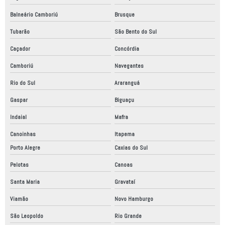
Balneário Camboriú
Brusque
Tubarão
São Bento do Sul
Caçador
Concórdia
Camboriú
Navegantes
Rio do Sul
Araranguá
Gaspar
Biguaçu
Indaial
Mafra
Canoinhas
Itapema
Porto Alegre
Caxias do Sul
Pelotas
Canoas
Santa Maria
Gravataí
Viamão
Novo Hamburgo
São Leopoldo
Rio Grande