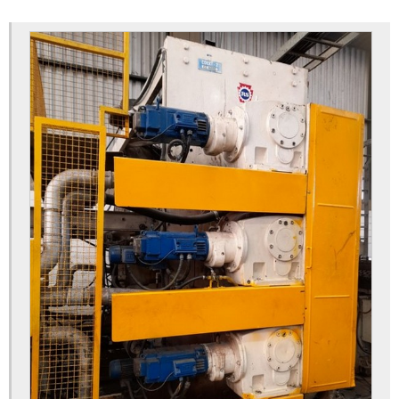
Análise de risco gestão de projetos
Análise de risco industrial
Análise de risco máquinas e equipamentos
Análise de risco nr12
Análise de risco plataforma elevatória
Análise de risco prensa hidráulica
Análise de risco projeto
Análise preliminar de risco nr12
Apreciação de riscos
Apreciação de riscos de máquinas e equipamentos
Apreciação de riscos hrn
Apreciação de riscos nr12
Atuadores automação