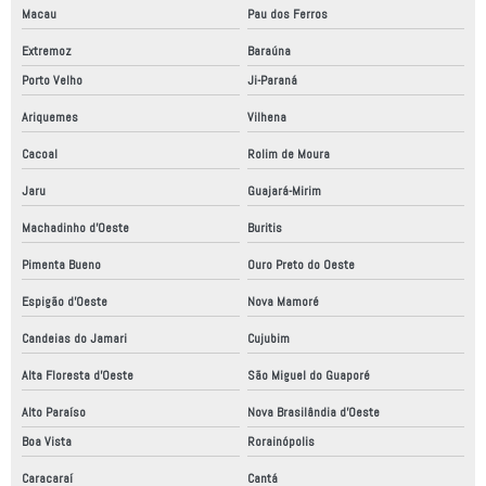
Macau
Pau dos Ferros
Extremoz
Baraúna
Porto Velho
Ji-Paraná
Ariquemes
Vilhena
Cacoal
Rolim de Moura
Jaru
Guajará-Mirim
Machadinho d'Oeste
Buritis
Pimenta Bueno
Ouro Preto do Oeste
Espigão d'Oeste
Nova Mamoré
Candeias do Jamari
Cujubim
Alta Floresta d'Oeste
São Miguel do Guaporé
Alto Paraíso
Nova Brasilândia d'Oeste
Boa Vista
Rorainópolis
Caracaraí
Cantá