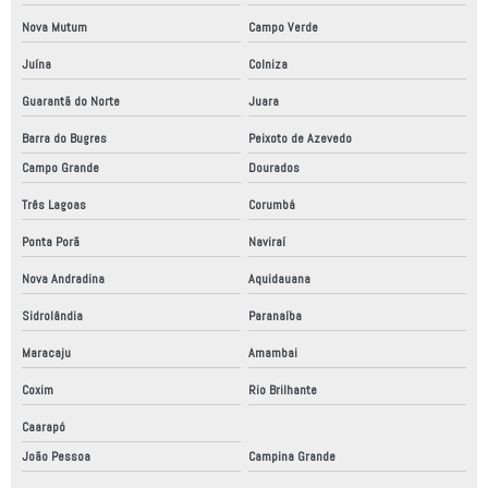
Nova Mutum
Campo Verde
Juína
Colniza
Guarantã do Norte
Juara
Barra do Bugres
Peixoto de Azevedo
Campo Grande
Dourados
Três Lagoas
Corumbá
Ponta Porã
Naviraí
Nova Andradina
Aquidauana
Sidrolândia
Paranaíba
Maracaju
Amambai
Coxim
Rio Brilhante
Caarapó
João Pessoa
Campina Grande