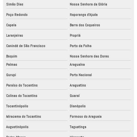
Simão Dias
Nossa Senhora da Glória
Poço Redondo
Itaporanga d'Ajuda
Capela
Barra dos Coqueiros
Laranjeiras
Propriá
Canindé de São Francisco
Porto da Folha
Boquim
Nossa Senhora das Dores
Palmas
Araguaína
Gurupi
Porto Nacional
Paraíso do Tocantins
Araguatins
Colinas do Tocantins
Guaraí
Tocantinópolis
Dianópolis
Miracema do Tocantins
Formoso do Araguaia
Augustinópolis
Taguatinga