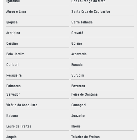
Igarassu
São Lourenço da Mata
Abreu e Lima
Santa Cruz do Capibaribe
Ipojuca
Serra Talhada
Araripina
Gravatá
Carpina
Goiana
Belo Jardim
Arcoverde
Ouricuri
Escada
Pesqueira
Surubim
Palmares
Bezerros
Salvador
Feira de Santana
Vitória da Conquista
Camaçari
Itabuna
Juazeiro
Lauro de Freitas
Ilhéus
Jequié
Teixeira de Freitas