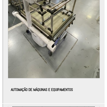
Automação industrial e robótica
Automação industrial em são paulo
Automação industrial empresas
Automação industrial equipamentos
Automação industrial máquinas
Automação industrial processos
Automação industrial sensores e atuadores
Automação linha de montagem
Automação linha de produção
Automação robótica
AUTOMAÇÃO DE MÁQUINAS E EQUIPAMENTOS
Automação robótica de processos
Automação sensor de temperatura
Automatização de máquinas