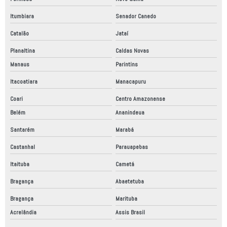
Itumbiara
Senador Canedo
Catalão
Jataí
Planaltina
Caldas Novas
Manaus
Parintins
Itacoatiara
Manacapuru
Coari
Centro Amazonense
Belém
Ananindeua
Santarém
Marabá
Castanhal
Parauapebas
Itaituba
Cametá
Bragança
Abaetetuba
Bragança
Marituba
Acrelândia
Assis Brasil