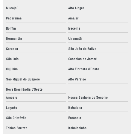
Mucajaí
Alto Alegre
Pacaraima
Amajari
Bonfim
Iracema
Normandia
Uiramutã
Caroebe
São João da Baliza
São Luís
Candeias do Jamari
Cujubim
Alta Floresta d'Oeste
São Miguel do Guaporé
Alto Paraíso
Nova Brasilândia d'Oeste
Aracaju
Nossa Senhora do Socorro
Lagarto
Itabaiana
São Cristóvão
Estância
Tobias Barreto
Itabaianinha