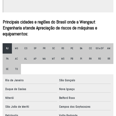
Empresa de robótica
Empresa de robótica no brasil
Principais cidades e regiões do Brasil onde a Wengaut
Empresa que faz automação comercial
Engenharia atende Apreciação de riscos de máquinas e
Empresa que faz automação industrial
equipamentos:
Empresas automatização industrial
RJ
MG
ES
SP
PR
SC
RS
PE
BA
CE
GO e DF
AM
Empresas de automação industrial são paulo
PA
AC
AL
AP
MA
MT
MS
PB
PI
RN
RO
RR
Empresas de automação robótica
SE
TO
Empresas de fabricação de equipamentos industriais
Empresas de montagem de painéis elétricos
Rio de Janeiro
São Gonçalo
Empresas de robôs industriais
Duque de Caxias
Nova Iguaçu
Niterói
Belford Roxo
Empresas de robótica industrial
São João de Meriti
Campos dos Goytacazes
Empresas especializadas em automação industrial
Petrópolis
Volta Redonda