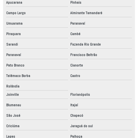
Apucarana
Pinhais
Campo Largo
Almirante Tamandaré
Umuarama
Paranavaí
Piraquara
Cambé
Sarandi
Fazenda Rio Grande
Paranavaí
Francisco Beltrão
Pato Branco
Cianorte
Telêmaco Borba
Castro
Rolândia
Joinville
Florianópolis
Blumenau
Itajaí
São José
Chapecó
Criciúma
Jaraguá do sul
Lages
Palhoça