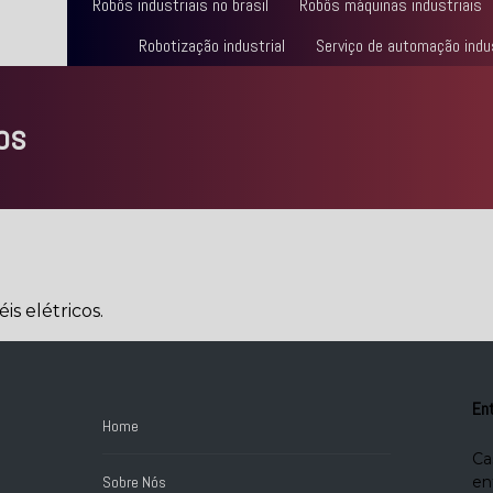
Robôs industriais no brasil
Robôs máquinas industriais
Robotização industrial
Serviço de automação indus
os
s elétricos.
En
Home
Ca
Sobre Nós
en