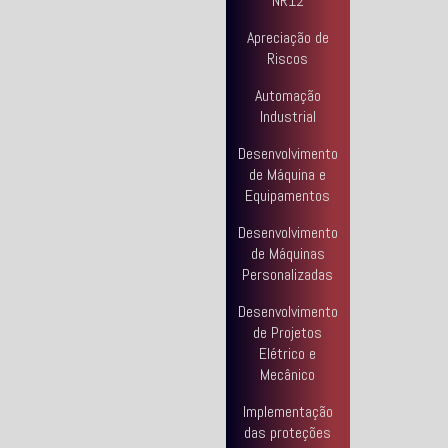
NR12
Apreciação de
Riscos
Automação
Industrial
Desenvolvimento
de Máquina e
Equipamentos
Desenvolvimento
de Máquinas
Personalizadas
Desenvolvimento
de Projetos
Elétrico e
Mecânico
Implementação
das proteções