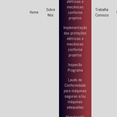
elétricas e
mecânicas
Sobre
Trabalhe
Home
conforme
Nós
Conosco
projetos
Implementação
das proteções
elétricas e
mecânicas
conforme
projetos
Inspecão
Programa
Laudo de
Conformidade
para máquinas
seguras e/ou
máquinas
adequadas
Manutenção