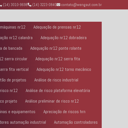
(14) 3010-9698
(14) 3223-0840
contato@wengaut.com.br
 máquinas nr12
Adequação de prensas nr12
ação nr12 calandra
Adequação nr12 dobradeira
ra de bancada
Adequação nr12 ponte rolante
2 serra circular
Adequação nr12 serra fita
rra fita vertical
Adequação nr12 torno mecânico
stão de projetos
Análise de risco industrial
 risco nr12
Análise de risco plataforma elevatória
sco projeto
Análise preliminar de risco nr12
uinas e equipamentos
Apreciação de riscos hrn
dores automação industrial
Automação controladores