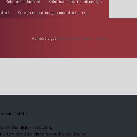
Robótica industrial
Robótica industrial alimentos
trial
Serviço de automação industrial em sp
Home
Serviços
Montagem de Painéis Elétricos
tre em contato
so tenha alguma dúvida,
tre em contato clicando no botão abaixo.